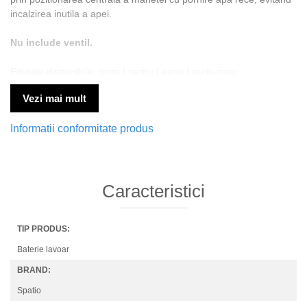
incalzirea inutila a apei.
Nu include ventil.
Finisaje disponibile: crom | negru | auriu | auriu-rosu.
Vezi mai mult
Informatii conformitate produs
Caracteristici
TIP PRODUS:
Baterie lavoar
BRAND:
Spatio