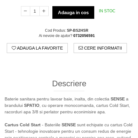
IN STOC
Adauga in cos
Cod Produs:
SP-BS2HSR
Ai nevoie de ajutor?
0732056591
ADAUGA LA FAVORITE
CERE INFORMATII
Descriere
Baterie sanitara pentru
lavoar baie, inalta, din colectia
SENSE
a
brandului
SPATIO
, cu operare monocomanda, cartus Cold Start,
racorduri apa 3/8 si perlator pentru econimisire apa.
Cartus Cold Start
- Bateriile
SENSE
sunt echipate cu cartus Cold
Start - tehnologie inovatoare pentru un consum redus de energie
prin pozitionarea centrala a manetei cu pornire apa rece, evitand