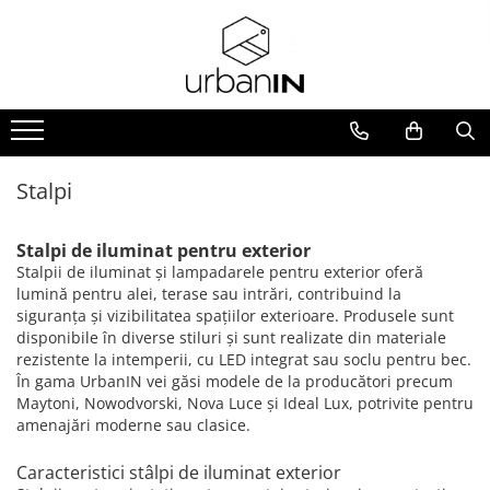
Iluminat INTERIOR
Iluminat EXTERIOR
Sistem de iluminat pe sina
BATERII SANITARE
Oglinzi
Lampi suspendate
Portabil
Sine magnetice LVM
Baterii lavoar
Oglinzi cu LED
Plafoniere
Perete
Sine magnetice LVM
Baterii cada/dus
Oglinzi decorative
Accesorii LVM
Iluminat tehnic/ Spoturi
Stalpi
Seturi si coloane de dus
Stalpi
Lumini LED LVM
Candelabre
Tavan
Baterii bideu
Sine magnetice slim RADITY
Stalpi de iluminat pentru exterior
Veioze
Incastrabil
Baterii bucatarie
Sine magnetice slim RADITY
Stalpii de iluminat și lampadarele pentru exterior oferă
Aplice
lumină pentru alei, terase sau intrări, contribuind la
Lumini LED RADITY
siguranța și vizibilitatea spațiilor exterioare. Produsele sunt
Lampadare
Accesorii RADITY
disponibile în diverse stiluri și sunt realizate din materiale
Corpuri de iluminat LED
rezistente la intemperii, cu LED integrat sau soclu pentru bec.
În gama UrbanIN vei găsi modele de la producători precum
Maytoni, Nowodvorski, Nova Luce și Ideal Lux, potrivite pentru
amenajări moderne sau clasice.
Caracteristici stâlpi de iluminat exterior