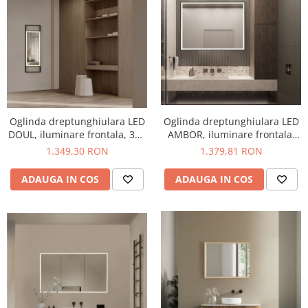
Oglinda dreptunghiulara LED
Oglinda dreptunghiulara LED
AMBOR, iluminare frontala,
DOUL, iluminare frontala, 385
1423 lm, IP44, intrerupator
lm, IP44, intrerupator touch,
1.379,81 RON
1.349,30 RON
touch, functie dezaburire,
functie dezaburire, 40*120
60*80 cm - NOVA LUCE
cm - NOVA LUCE
ADAUGA IN COS
ADAUGA IN COS