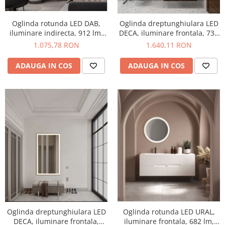
Oglinda rotunda LED DAB,
Oglinda dreptunghiulara LED
iluminare indirecta, 912 lm,
DECA, iluminare frontala, 734
IP44, intrerupator touch,
lm, IP44, intrerupator touch,
1.075,78 RON
1.640,11 RON
functie dezaburire, diametru
functie dezaburire, 60*80 cm
80 cm - NOVA LUCE
- NOVA LUCE
ADAUGA IN COS
ADAUGA IN COS
Oglinda rotunda LED URAL,
Oglinda dreptunghiulara LED
iluminare frontala, 682 lm,
DECA, iluminare frontala,