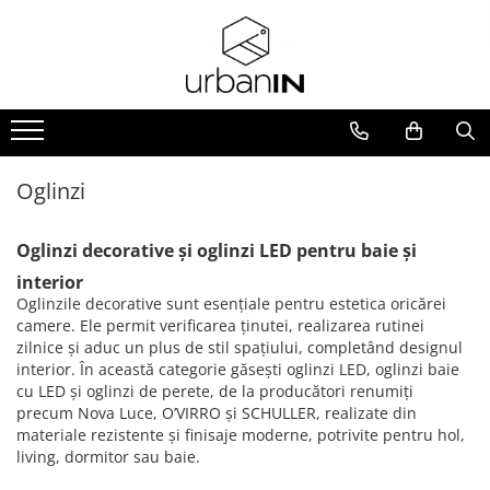
Iluminat INTERIOR
Iluminat EXTERIOR
Sistem de iluminat pe sina
BATERII SANITARE
Oglinzi
Lampi suspendate
Portabil
Sine magnetice LVM
Baterii lavoar
Oglinzi cu LED
Plafoniere
Perete
Sine magnetice LVM
Baterii cada/dus
Oglinzi decorative
Accesorii LVM
Iluminat tehnic/ Spoturi
Stalpi
Seturi si coloane de dus
Oglinzi
Lumini LED LVM
Candelabre
Tavan
Baterii bideu
Sine magnetice slim RADITY
Oglinzi decorative și oglinzi LED pentru baie și
Veioze
Incastrabil
Baterii bucatarie
Sine magnetice slim RADITY
interior
Aplice
Lumini LED RADITY
Oglinzile decorative sunt esențiale pentru estetica oricărei
Lampadare
camere. Ele permit verificarea ținutei, realizarea rutinei
Accesorii RADITY
zilnice și aduc un plus de stil spațiului, completând designul
Corpuri de iluminat LED
interior. În această categorie găsești oglinzi LED, oglinzi baie
cu LED și oglinzi de perete, de la producători renumiți
precum Nova Luce, O’VIRRO și SCHULLER, realizate din
materiale rezistente și finisaje moderne, potrivite pentru hol,
living, dormitor sau baie.