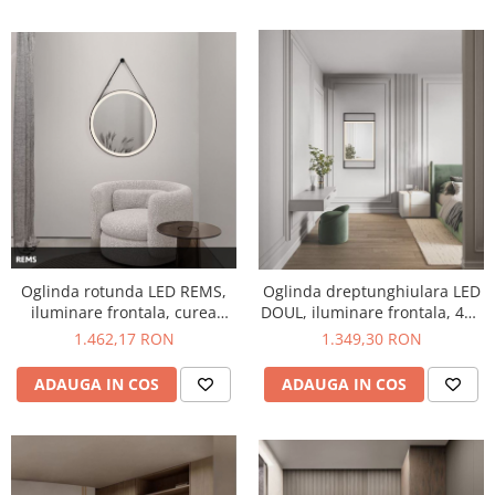
Oglinda rotunda LED REMS,
Oglinda dreptunghiulara LED
iluminare frontala, curea
DOUL, iluminare frontala, 426
decorativa, 701 lm, IP44,
lm, IP44, intrerupator touch,
1.462,17 RON
1.349,30 RON
intrerupator touch, functie
functie dezaburire, 60*106
dezaburire, diametru 64 cm -
cm - NOVA LUCE
ADAUGA IN COS
ADAUGA IN COS
NOVA LUCE