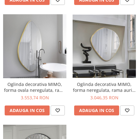
Oglinda decorativa MIMO,
Oglinda decorativa MIMO,
forma ovala neregulata, rama
forma neregulata, rama aurie,
aurie, inaltime 170 cm -
latime 114 cm - SCHULLER
3.553,74 RON
3.046,35 RON
SCHULLER
ADAUGA IN COS
ADAUGA IN COS