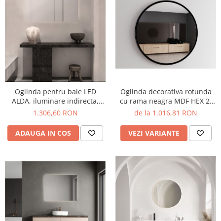
Oglinda decorativa rotunda
Oglinda pentru baie LED
cu rama neagra MDF HEX 2,
ALDA, iluminare indirecta,
diametru 50 cm - O'VIRRO
1005 lm, IP44, intrerupator
de la 1.016,81 RON
1.306,60 RON
touch, functie dezaburire,
120*70 cm - NOVA LUCE
VEZI VARIANTE
ADAUGA IN COS