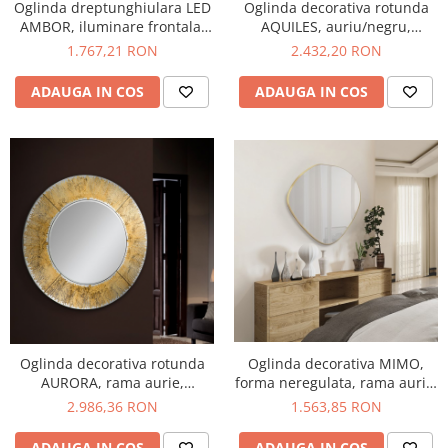
Oglinda decorativa rotunda
Oglinda dreptunghiulara LED
AQUILES, auriu/negru,
AMBOR, iluminare frontala,
diametru 90 cm - SCHULLER
rama aurie, 2556 lm, IP44,
2.432,20 RON
1.767,21 RON
intrerupator touch, functie
dezaburire, 70*120 cm -
ADAUGA IN COS
ADAUGA IN COS
NOVA LUCE
Oglinda decorativa rotunda
Oglinda decorativa MIMO,
AURORA, rama aurie,
forma neregulata, rama aurie,
diametru 100 cm - SCHULLER
latime 80 cm - SCHULLER
2.986,36 RON
1.563,85 RON
ADAUGA IN COS
ADAUGA IN COS