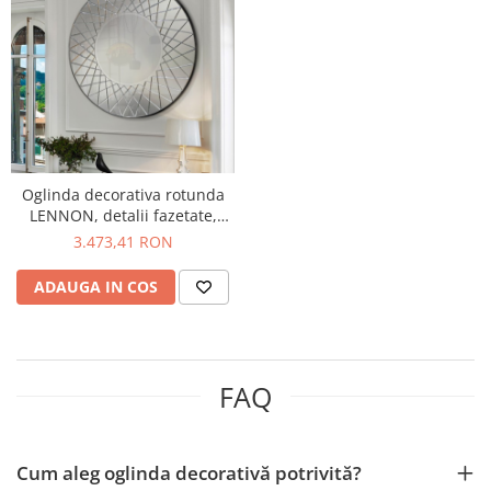
Oglinda decorativa rotunda
LENNON, detalii fazetate,
diametru 130 cm - SCHULLER
3.473,41 RON
ADAUGA IN COS
FAQ
Cum aleg oglinda decorativă potrivită?