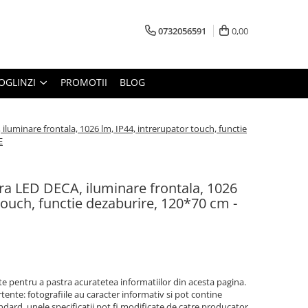
0732056591
0,00
OGLINZI
PROMOTII
BLOG
luminare frontala, 1026 lm, IP44, intrerupator touch, functie
E
ra LED DECA, iluminare frontala, 1026
touch, functie dezaburire, 120*70 cm -
 pentru a pastra acuratetea informatiilor din acesta pagina.
ente: fotografiile au caracter informativ si pot contine
ndard, unele specificatii pot fi modificate de catre producator