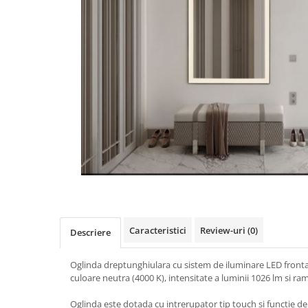
Caracteristici
Review-uri
(0)
Descriere
Oglinda dreptunghiulara cu sistem de iluminare LED front
culoare neutra (4000 K), intensitate a luminii 1026 lm si ra
Oglinda este dotada cu intrerupator tip touch si functie d