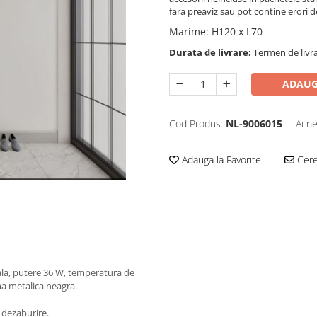
fara preaviz sau pot contine erori 
Marime
:
H120 x L70
Durata de livrare:
Termen de livrar
ADAUG
Cod Produs:
NL-9006015
Ai n
Adauga la Favorite
Cere 
ala, putere 36 W, temperatura de
ma metalica neagra.
e dezaburire.