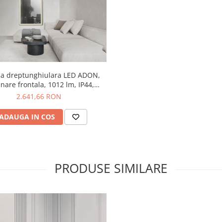
da dreptunghiulara LED ADON,
nare frontala, 1012 lm, IP44,
pator touch, 150*75 cm - NOVA
2.641,66 RON
LUCE
ADAUGA IN COS
PRODUSE SIMILARE