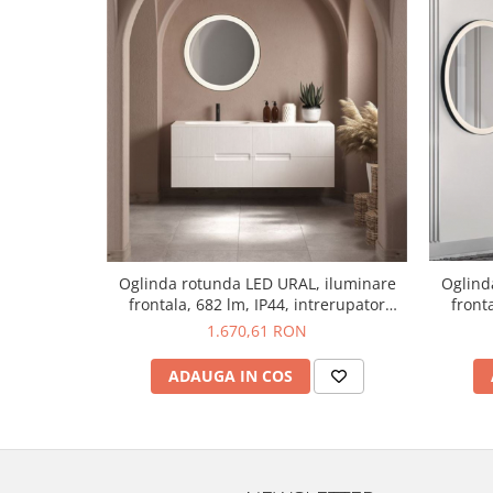
Oglind
Oglinda rotunda LED URAL, iluminare
front
frontala, 682 lm, IP44, intrerupator
touch, 
touch, functie dezaburire, diametru 60
1.670,61 RON
cm - NOVA LUCE
ADAUGA IN COS