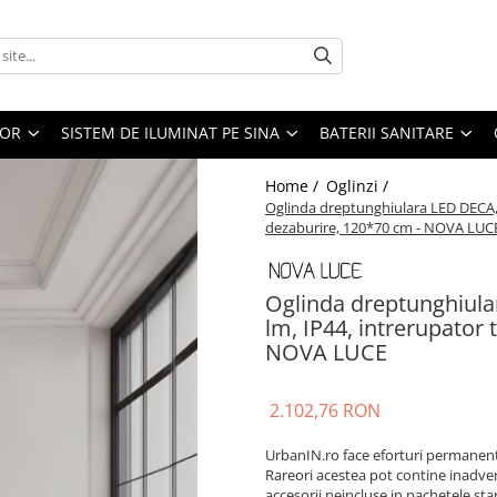
IOR
SISTEM DE ILUMINAT PE SINA
BATERII SANITARE
Home /
Oglinzi /
Oglinda dreptunghiulara LED DECA, i
dezaburire, 120*70 cm - NOVA LUC
Oglinda dreptunghiula
lm, IP44, intrerupator 
NOVA LUCE
2.102,76 RON
UrbanIN.ro face eforturi permanente
Rareori acestea pot contine inadvert
accesorii neincluse in pachetele sta