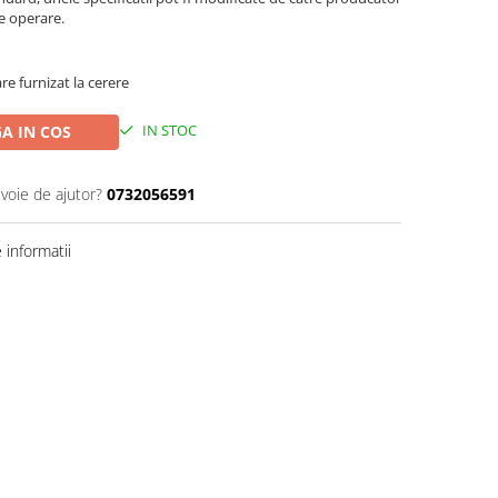
de operare.
e furnizat la cerere
IN STOC
A IN COS
evoie de ajutor?
0732056591
informatii