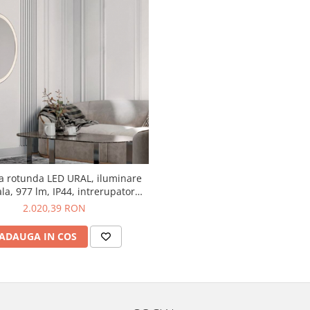
a rotunda LED URAL, iluminare
ala, 977 lm, IP44, intrerupator
functie dezaburire, diametru 80
2.020,39 RON
cm - NOVA LUCE
ADAUGA IN COS