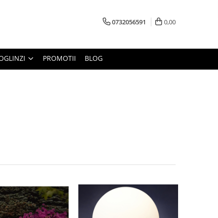
0732056591
0,00
OGLINZI
PROMOTII
BLOG