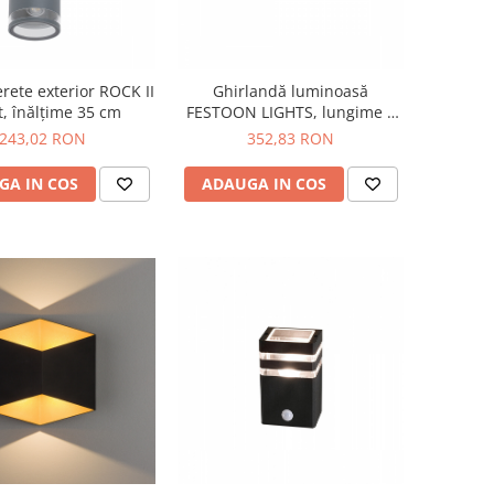
ete exterior ROCK II
Ghirlandă luminoasă
t, înălțime 35 cm
FESTOON LIGHTS, lungime 6
m
243,02 RON
352,83 RON
GA IN COS
ADAUGA IN COS