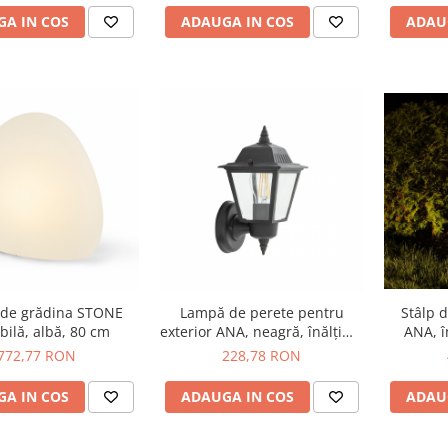
A IN COS
ADAUGA IN COS
ADAU
de grădina STONE
Lampă de perete pentru
Stâlp 
bilă, albă, 80 cm
exterior ANA, neagră, înălțime
ANA, î
26 cm
772,77 RON
228,78 RON
A IN COS
ADAUGA IN COS
ADAU