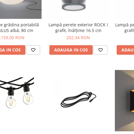
Lampă perete exterior ROCK I
Lampă per
e grădina portabilă
grafit, înălțime 16.5 cm
grafi
LUS albă, 80 cm
202,34 RON
.159,00 RON
ADAUGA IN COS
ADAU
A IN COS