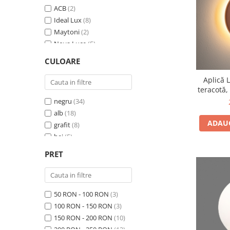
ACB
(2)
Ideal Lux
(8)
Maytoni
(2)
Nova Luce
(5)
Nowodvorski
(67)
CULOARE
Step into Design
(3)
Aplică 
teracotă,
negru
(34)
alb
(18)
ADAUG
grafit
(8)
bej
(5)
gri
(5)
PRET
Negru/Auriu
(4)
teracota
(3)
antracit
(2)
50 RON - 100 RON
(3)
argintiu
(2)
100 RON - 150 RON
(3)
alama
(2)
150 RON - 200 RON
(10)
alb/auriu
(1)
200 RON - 250 RON
(13)