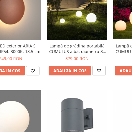
Lampă d
LED exterior ARIA S,
Lampă de grădina portabilă
CUMULUS
 IP54, 3000K, 13.5 cm
CUMULUS albă, diametru 30
cm
249,00 RON
379,00 RON
ADAU
A IN COS
ADAUGA IN COS