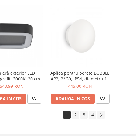
nieră exterior LED
Aplica pentru perete BUBBLE
grafit, 3000K, 20 cm
AP2, 2*G9, IP54, diametru 15
cm - IDEAL LUX
543,99 RON
445,00 RON
GA IN COS
ADAUGA IN COS
1
2
3
4