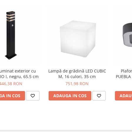
Lampă de grădină LED CUBIC
Plafo
luminat exterior cu
M, 16 culori, 35 cm
PUEBLA 
IO I, negru, 65.5 cm
751,98 RON
446,38 RON
ADAUGA IN COS
ADAU
A IN COS