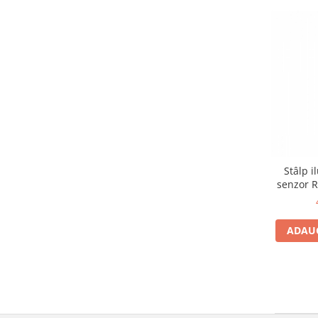
Stâlp i
senzor R
ADAUG