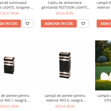
landă luminoasă
Cablu de alimentare
Lampă d
 LIGHTS, lungime 9
ghirlandă FESTOON LIGHTS,
exterior
m
lungime 2.5 m
a
518,57 RON
99,65 RON
A IN COS
ADAUGA IN COS
ADAU
de perete pentru
Lampă de perete pentru
Lampă d
ior RIO I, neagră,
exterior RIO II, neagră,
STO
ălțime 18.5 cm
înălțime 31.3 cm
243,02 RON
263,35 RON