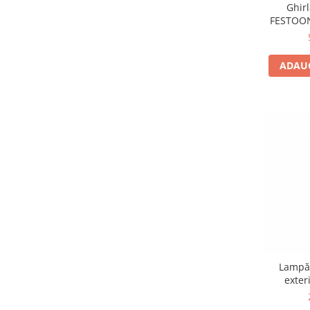
Ghir
FESTOON
ADAUG
Lampă 
exter
în