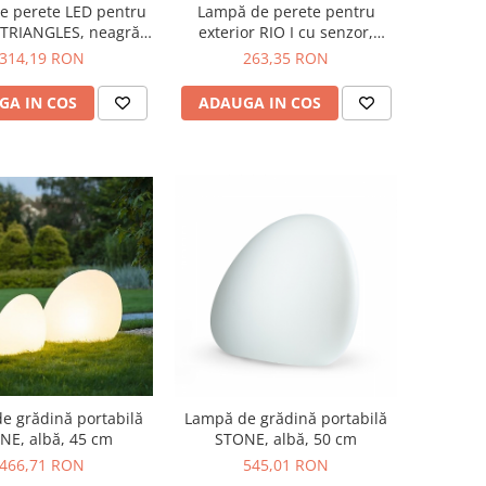
e perete LED pentru
Lampă de perete pentru
 TRIANGLES, neagră-
exterior RIO I cu senzor,
urie, 17.2 cm
neagră, înălțime 18.5 cm
314,19 RON
263,35 RON
GA IN COS
ADAUGA IN COS
Lampă de grădină portabilă
e grădină portabilă
STONE, albă, 50 cm
NE, albă, 45 cm
545,01 RON
466,71 RON