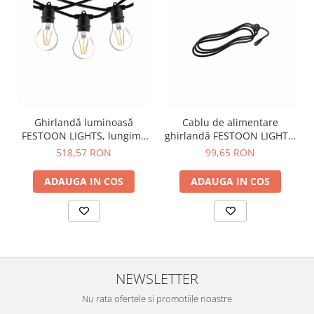
Ghirlandă luminoasă
Cablu de alimentare
FESTOON LIGHTS, lungime
ghirlandă FESTOON LIGHTS,
9 m
lungime 2.5 m
518,57 RON
99,65 RON
ADAUGA IN COS
ADAUGA IN COS
NEWSLETTER
Nu rata ofertele si promotiile noastre