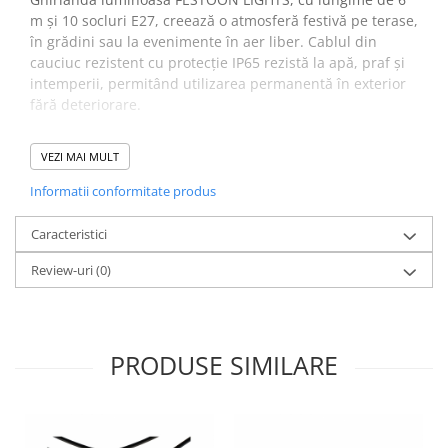
m și 10 socluri E27, creează o atmosferă festivă pe terase,
în grădini sau la evenimente în aer liber. Cablul din
cauciuc rezistent cu protecție IP65 rezistă la apă, praf și
intemperii, permitând utilizarea permanentă în exterior
fără deteriorare.
Fiecare soclu acceptă becuri LED de maximum 15W,
VEZI MAI MULT
oferind posibilitatea personalizării temperaturii de
culoare și intensității luminoase în funcție de ocazie.
Informatii conformitate produs
Avantaje Ghirlandă luminoasă
Caracteristici
FESTOON LIGHTS:
Review-uri
(0)
10 socluri E27,
becuri LED standard pentru
personalizarea luminii.
Protecție IP65,
rezistentă la praf și apă.
Compatibilitate LED
, becuri de maxim 15W pentru
PRODUSE SIMILARE
consum redus de energie.
Atenție!
Ghirlanda NU include becurile. Acestea sunt
achiziționate separat.