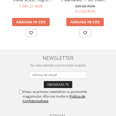
monocomanda, inaltime 30
33.3 cm - IDEAL LUX
1.041,21 RON
339,00 RON
cm - SPATIO
312,00 RON
ADAUGA IN COS
ADAUGA IN COS
NEWSLETTER
Nu rata ofertele si promotiile noastre
Vreau sa primesc newsletter cu promotiile
magazinului. Afla mai multe in
Politica de
Confidentialitate
SOCIAL