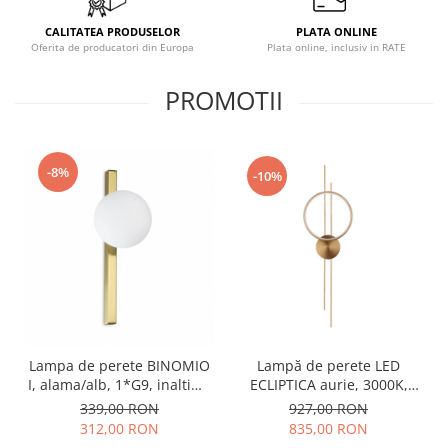
CALITATEA PRODUSELOR
PLATA ONLINE
Oferita de producatori din Europa
Plata online, inclusiv in RATE
PROMOTII
-8%
-10%
Lampa de perete BINOMIO
Lampă de perete LED
I, alama/alb, 1*G9, inaltime
ECLIPTICA aurie, 3000K,
33.3 cm - IDEAL LUX
înălțime 100 cm - STEP
339,00 RON
927,00 RON
INTO DESIGN
312,00 RON
835,00 RON