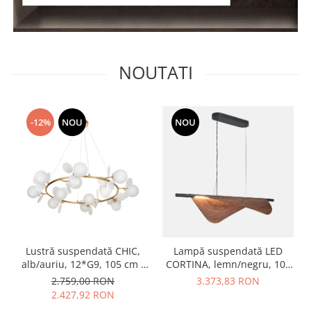
NOUTATI
-12%
NOU
NOU
Lustră suspendată CHIC,
Lampă suspendată LED
alb/auriu, 12*G9, 105 cm -
CORTINA, lemn/negru, 105
STEP INTO DESIGN
cm
2.759,00 RON
3.373,83 RON
2.427,92 RON