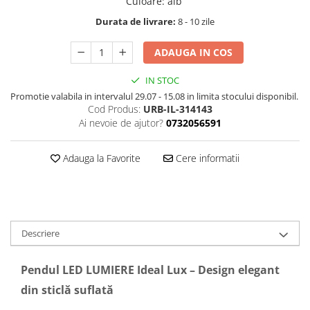
Culoare
:
alb
Durata de livrare:
8 - 10 zile
ADAUGA IN COS
IN STOC
Promotie valabila in intervalul 29.07 - 15.08 in limita stocului disponibil.
Cod Produs:
URB-IL-314143
Ai nevoie de ajutor?
0732056591
Adauga la Favorite
Cere informatii
Descriere
Pendul LED LUMIERE Ideal Lux – Design elegant
din sticlă suflată