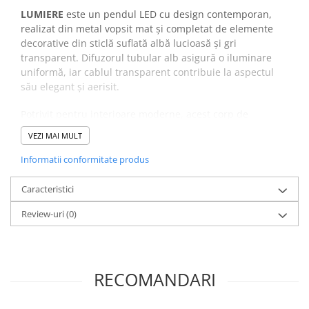
LUMIERE
este un pendul LED cu design contemporan,
realizat din metal vopsit mat și completat de elemente
decorative din sticlă suflată albă lucioasă și gri
transparent. Difuzorul tubular alb asigură o iluminare
uniformă, iar cablul transparent contribuie la aspectul
său elegant și aerisit.
Potrivit pentru interioare moderne, acest corp de
iluminat se integrează perfect deasupra mesei de dining,
VEZI MAI MULT
în living sau în spații comerciale amenajate cu bun gust.
Un model care îmbină funcționalitatea cu rafinamentul
Informatii conformitate produs
specific designului italian.
Caracteristici
Review-uri
(0)
RECOMANDARI