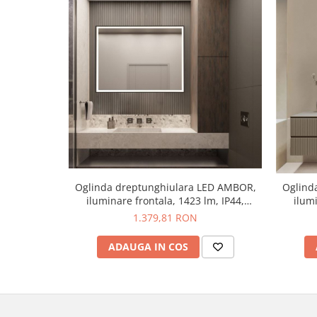
Oglinda dreptunghiulara LED AMBOR,
Oglind
iluminare frontala, 1423 lm, IP44,
ilumi
intrerupator touch, functie dezaburire,
intreru
1.379,81 RON
60*80 cm - NOVA LUCE
ADAUGA IN COS