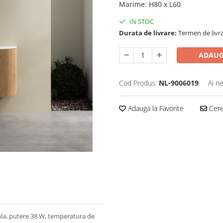
Marime
:
H80 x L60
IN STOC
Durata de livrare:
Termen de livrar
ADAUG
Cod Produs:
NL-9006019
Ai n
Adauga la Favorite
Cere 
ala, putere 38 W, temperatura de