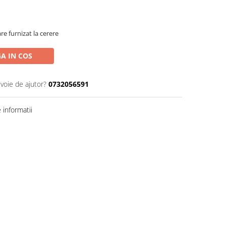
e furnizat la cerere
A IN COS
evoie de ajutor?
0732056591
informatii