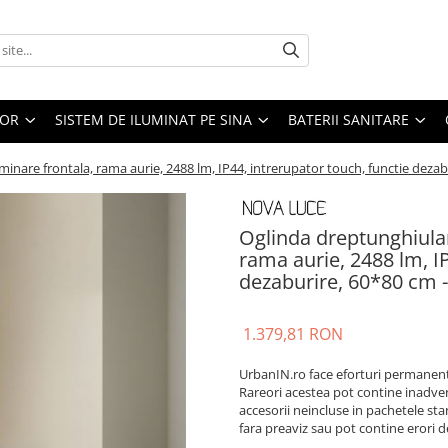
IOR
SISTEM DE ILUMINAT PE SINA
BATERII SANITARE
nare frontala, rama aurie, 2488 lm, IP44, intrerupator touch, functie dez
Oglinda dreptunghiula
rama aurie, 2488 lm, IP
dezaburire, 60*80 cm
1.379,81 RON
UrbanIN.ro face eforturi permanente
Rareori acestea pot contine inadvert
accesorii neincluse in pachetele sta
fara preaviz sau pot contine erori 