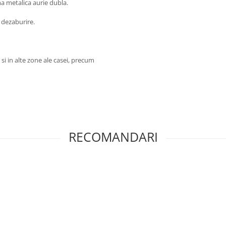
ma metalica aurie dubla.
e dezaburire.
si in alte zone ale casei, precum
RECOMANDARI