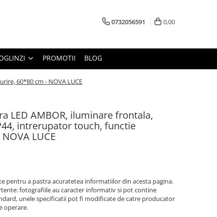
0732056591
0,00
OGLINZI
PROMOTII
BLOG
aburire, 60*80 cm - NOVA LUCE
ra LED AMBOR, iluminare frontala,
44, intrerupator touch, functie
 - NOVA LUCE
 pentru a pastra acuratetea informatiilor din acesta pagina.
ente: fotografiile au caracter informativ si pot contine
ndard, unele specificatii pot fi modificate de catre producator
de operare.