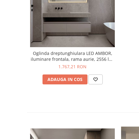
Oglinda dreptunghiulara LED AMBOR,
iluminare frontala, rama aurie, 2556 lm,
IP44, intrerupator touch, functie
1.767,21 RON
dezaburire, 70*120 cm - NOVA LUCE
ADAUGA IN COS