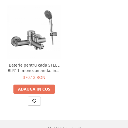
Baterie pentru cada STEEL
BLR11, monocomanda, inox
periat - CASA BLANCA
370,12 RON
ADAUGA IN COS