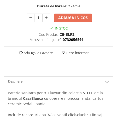
Durata de livrare:
2 - 4 zile
ADAUGA IN COS
IN STOC
Cod Produs:
CB-BLR2
Ai nevoie de ajutor?
0732056591
Adauga la Favorite
Cere informatii
Descriere
Baterie sanitara pentru lavoar din colectia
STEEL
de la
brandul
CasaBlanca
cu operare monocomanda, cartus
ceramic Sedal Spania.
Include racorduri apa 3/8 si ventil click-clack cu finisaj