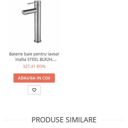
coroziune
(rugină),
suprafata fiind mult mai neteda,
neporoasa si imuna la rugina
. Atunci cand este zgariat, INOX-
ul
se „trateaza” singur
.
Baterie baie pentru lavoar
inalta STEEL BLR2H,
monocomanda, inox,
327,41 RON
inaltime 30.5 cm - CASA
BLANCA
ADAUGA IN COS
PRODUSE SIMILARE