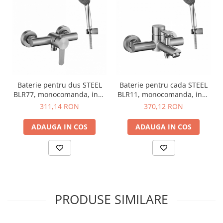
Baterie pentru dus STEEL
Baterie pentru cada STEEL
BLR77, monocomanda, inox
BLR11, monocomanda, inox
periat - CASA BLANCA
periat - CASA BLANCA
311,14 RON
370,12 RON
ADAUGA IN COS
ADAUGA IN COS
PRODUSE SIMILARE