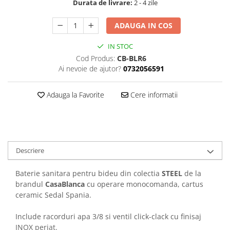
Durata de livrare:
2 - 4 zile
ADAUGA IN COS
IN STOC
Cod Produs:
CB-BLR6
Ai nevoie de ajutor?
0732056591
Adauga la Favorite
Cere informatii
Descriere
Baterie sanitara pentru bideu din colectia
STEEL
de la
brandul
CasaBlanca
cu operare monocomanda, cartus
ceramic Sedal Spania.
Include racorduri apa 3/8 si ventil click-clack cu finisaj
INOX periat.