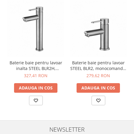
Baterie baie pentru lavoar
Baterie baie pentru lavoar
inalta STEEL BLR2H,
STEEL BLR2, monocomanda,
monocomanda, inox,
inox, inaltime 16.3 cm -
327,41 RON
279,62 RON
inaltime 30.5 cm - CASA
CASA BLANCA
BLANCA
ADAUGA IN COS
ADAUGA IN COS
NEWSLETTER