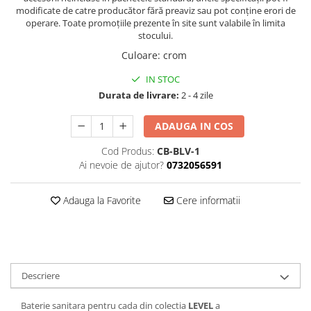
modificate de catre producător fără preaviz sau pot conţine erori de
operare. Toate promoţiile prezente în site sunt valabile în limita
stocului.
Culoare
:
crom
IN STOC
Durata de livrare:
2 - 4 zile
ADAUGA IN COS
Cod Produs:
CB-BLV-1
Ai nevoie de ajutor?
0732056591
Adauga la Favorite
Cere informatii
Descriere
Baterie sanitara pentru cada din colectia
LEVEL
a