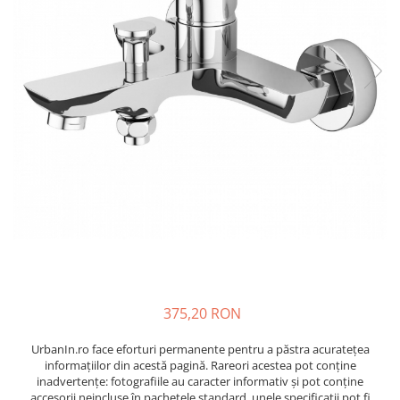
375,20 RON
UrbanIn.ro face eforturi permanente pentru a păstra acurateţea
informaţiilor din acestă pagină. Rareori acestea pot conţine
inadvertenţe: fotografiile au caracter informativ şi pot conţine
accesorii neincluse în pachetele standard, unele specificaţii pot fi