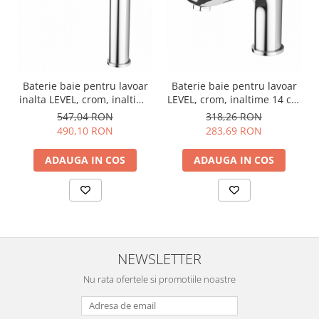
Baterie baie pentru lavoar
Baterie baie pentru lavoar
inalta LEVEL, crom, inaltime
LEVEL, crom, inaltime 14 cm
25 cm - CASA BLANCA
- CASA BLANCA
547,04 RON
318,26 RON
490,10 RON
283,69 RON
ADAUGA IN COS
ADAUGA IN COS
NEWSLETTER
Nu rata ofertele si promotiile noastre