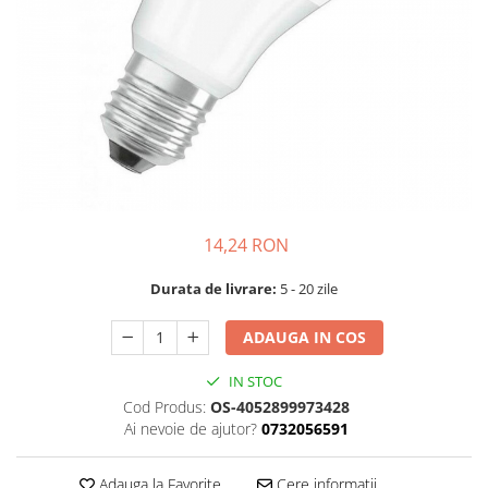
14,24 RON
Durata de livrare:
5 - 20 zile
ADAUGA IN COS
IN STOC
Cod Produs:
OS-4052899973428
Ai nevoie de ajutor?
0732056591
Adauga la Favorite
Cere informatii