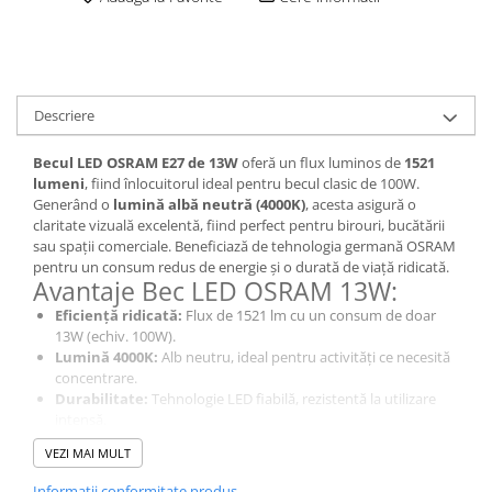
Descriere
Becul LED OSRAM E27 de 13W
oferă un flux luminos de
1521
lumeni
, fiind înlocuitorul ideal pentru becul clasic de 100W.
Generând o
lumină albă neutră (4000K)
, acesta asigură o
claritate vizuală excelentă, fiind perfect pentru birouri, bucătării
sau spații comerciale. Beneficiază de tehnologia germană OSRAM
pentru un consum redus de energie și o durată de viață ridicată.
Avantaje Bec LED OSRAM 13W:
Eficiență ridicată:
Flux de 1521 lm cu un consum de doar
13W (echiv. 100W).
Lumină 4000K:
Alb neutru, ideal pentru activități ce necesită
concentrare.
Durabilitate:
Tehnologie LED fiabilă, rezistentă la utilizare
intensă.
Montaj universal:
Soclu standard E27, compatibil cu
VEZI MAI MULT
majoritatea corpurilor de iluminat.
Informatii conformitate produs