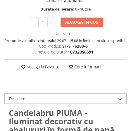
Culoare
:
alb/alama
Durata de livrare:
8 - 10 zile
ADAUGA IN COS
IN STOC
Promotie valabila in intervalul 29.07 - 15.08 in limita stocului disponibil.
Cod Produs:
ST-ST-6289-6
Ai nevoie de ajutor?
0732056591
Adauga la Favorite
Cere informatii
Descriere
Candelabru PIUMA -
Iluminat decorativ cu
abajururi în formă de pană