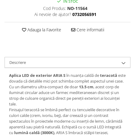
IN STOC
Cod Produs:
NO-11564
Ai nevoie de ajutor?
0732056591
Adauga la Favorite
Cere informatii
Descriere
Aplica LED de exterior ARIA S
în nuanța caldă de
teracotă
este
dovada că detaliile mici pot schimba complet aspectul unei case.
Cu un diametru ultra-compact de doar
13.5 cm
, acest corp de
iluminat circular aduce un farmec mediteraneean discret și un
strop de culoare organică direct pe pereții exteriori ai locuinței
tale.
Finisajul teracotă se îmbină perfect cu tencuielile decorative în
culori calde (crem, ivoriu, bej), dar creează și un contrast
spectaculos în proiectele moderne cu inserții de lemn, cărămidă
aparentă sau piatră naturală. Echipată cu o sursă LED integrată
cu
lumină caldă (3000K)
, ARIA S îmbracă stâlpii terasei,