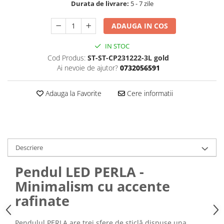
Durata de livrare:
5 - 7 zile
ADAUGA IN COS
IN STOC
Cod Produs:
ST-ST-CP231222-3L gold
Ai nevoie de ajutor?
0732056591
Adauga la Favorite
Cere informatii
Descriere
Pendul LED PERLA -
Minimalism cu accente
rafinate
Pendulul PERLA are trei sfere de sticlă dispuse una