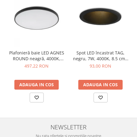
Plafonieră baie LED AGNES
Spot LED încastrat TAG,
ROUND neagră, 4000K,
negru, 7W, 4000K, 8.5 cm -
diametru 49 cm
IDEAL LUX
497,22 RON
93,00 RON
ADAUGA IN COS
ADAUGA IN COS
NEWSLETTER
Nu rata ofertele si promotiile noastre