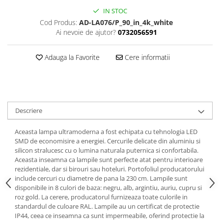
IN STOC
Cod Produs:
AD-LA076/P_90_in_4k_white
Ai nevoie de ajutor?
0732056591
Adauga la Favorite
Cere informatii
Descriere
Aceasta lampa ultramoderna a fost echipata cu tehnologia LED
SMD de economisire a energiei. Cercurile delicate din aluminiu si
silicon stralucesc cu o lumina naturala puternica si confortabila.
Aceasta inseamna ca lampile sunt perfecte atat pentru interioare
rezidentiale, dar si birouri sau hoteluri. Portofoliul producatorului
include cercuri cu diametre de pana la 230 cm. Lampile sunt
disponibile in 8 culori de baza: negru, alb, argintiu, auriu, cupru si
roz gold. La cerere, producatorul furnizeaza toate culorile in
standardul de culoare RAL. Lampile au un certificat de protectie
IP44, ceea ce inseamna ca sunt impermeabile, oferind protectie la