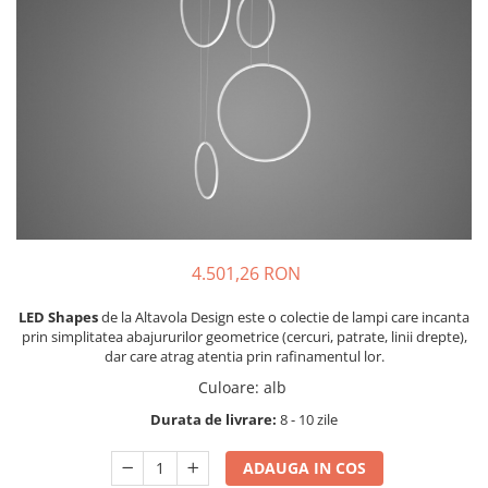
4.501,26 RON
LED Shapes
de la Altavola Design este o colectie de lampi care incanta
prin simplitatea abajururilor geometrice (cercuri, patrate, linii drepte),
dar care atrag atentia prin rafinamentul lor.
Culoare
:
alb
Durata de livrare:
8 - 10 zile
ADAUGA IN COS