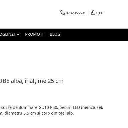
0732056591
0,00
OGLINZI
PROMOTII
BLOG
UBE albă, înălțime 25 cm
 surse de iluminare GU10 R50, becuri LED (neincluse),
, diametru 5.5 cm și corp din oțel alb.