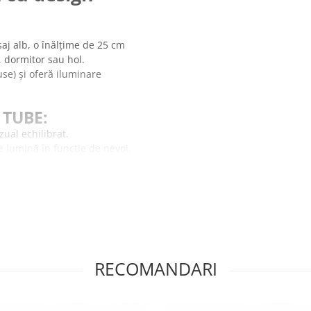
saj alb, o înălțime de 25 cm
, dormitor sau hol.
se) și oferă iluminare
 TUBE:
zual echilibrat.
e lumină în funcție de nevoi.
tență.
ti.
RECOMANDARI