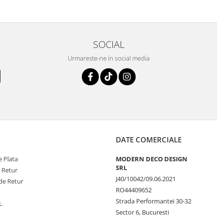
SOCIAL
Urmareste-ne in social media
DATE COMERCIALE
 Plata
MODERN DECO DESIGN
SRL
e Retur
J40/10042/09.06.2021
de Retur
RO44409652
Strada Performantei 30-32
L
Sector 6, Bucuresti