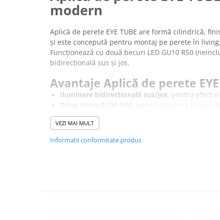
modern
Aplică de perete EYE TUBE are formă cilindrică, fini
și este concepută pentru montaj pe perete în living
Funcționează cu două becuri LED GU10 R50 (neinclu
bidirecțională sus și jos.
Avantaje Aplică de perete EYE
Iluminare bidirecțională sus/jos
, pentru efect vi
Două surse GU10 R50,
permit alegerea tipului d
Corp din oțel vopsit,
oferă fixare stabilă si rezis
VEZI MAI MULT
Montaj pe perete
potrivit pentru iluminat decora
Informatii conformitate produs