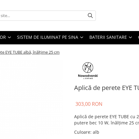
IOR
SISTEM DE ILUMINAT PE SINA
BATERII SANITARE
ete EYE TUBE albă, înălțime 25 cm
Aplică de perete EYE T
303,00 RON
Aplică de perete EYE TUBE cu 2
putere bec 10 W, înălțime 25 cm
Culoare
:
alb