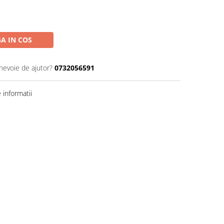
A IN COS
 nevoie de ajutor?
0732056591
informatii