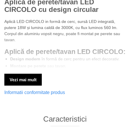
Aplică de perete/tavan LED
CIRCOLO cu design circular
Aplică LED CIRCOLO in formă de cerc, sursă LED integrată,
putere 18W și lumina caldă de 3000K, cu flux luminos 560 lm.
Corpul din aluminiu vopsit negru, poate fi montat pe perete sau
tavan.
Aplică de perete/tavan LED CIRCOLO:
Design modern
în formă de cerc pentru un efect decorativ.
Montare pe perete
sau tavan.
Sursă LED integrată
de 18W cu lumină caldă 3000K.
Vezi mai mult
Flux luminos 560 lm
potrivit pentru iluminare ambientală.
Această aplică poate fi montată atât pe perete, cât și pe tavan. În
Informatii conformitate produs
eventualitatea în care veți monta această aplică pe tavan,
este
necesar să aveți și alte surse de iluminat pentru a asigura
cantitatea de lumina necesară pentru nevoile dvs.
Caracteristici
* Va rugam verificati dimensiunea produsului pentru a va
asigura ca aceasta lampa se potriveste cu incaperea dvs.