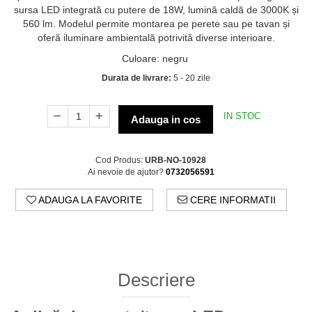
sursa LED integrată cu putere de 18W, lumină caldă de 3000K și
560 lm. Modelul permite montarea pe perete sau pe tavan și
oferă iluminare ambientală potrivită diverse interioare.
Culoare
:
negru
Durata de livrare:
5 - 20 zile
IN STOC
Adauga in cos
Cod Produs:
URB-NO-10928
Ai nevoie de ajutor?
0732056591
ADAUGA LA FAVORITE
CERE INFORMATII
Descriere