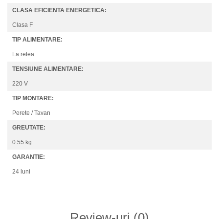
CLASA EFICIENTA ENERGETICA:
Clasa F
TIP ALIMENTARE:
La retea
TENSIUNE ALIMENTARE:
220 V
TIP MONTARE:
Perete / Tavan
GREUTATE:
0.55 kg
GARANTIE:
24 luni
Review-uri
(0)