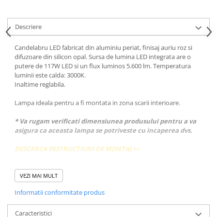
Descriere
Candelabru LED fabricat din aluminiu periat, finisaj auriu roz si
difuzoare din silicon opal. Sursa de lumina LED integrata are o
putere de 117W LED si un flux luminos 5.600 lm. Temperatura
luminii este calda: 3000K.
Inaltime reglabila.
Lampa ideala pentru a fi montata in zona scarii interioare.
* Va rugam verificati dimensiunea produsului pentru a va
asigura ca aceasta lampa se potriveste cu incaperea dvs.
DESCARCA INSTRUCTIUNI DE MONTAJ >>
DESCARCA FISA TEHNICA >>
VEZI MAI MULT
Despre SCHULLER
Informatii conformitate produs
Schuller S.L., este o companie lider in domeniul iluminatului,
decoratiunilor si mobilierului pentru casa, care a inceput sa
produca in Spania in urma cu 55 de ani. In prezent, exporta in
Caracteristici