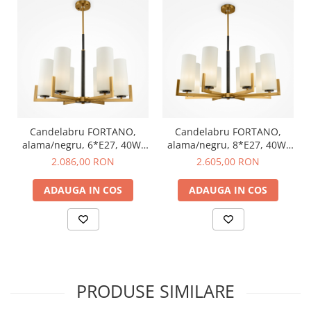
Candelabru FORTANO,
Candelabru FORTANO,
alama/negru, 6*E27, 40W,
alama/negru, 8*E27, 40W,
diametru 67 cm - MAYTONI
diametru 76 cm - MAYTONI
2.086,00 RON
2.605,00 RON
ADAUGA IN COS
ADAUGA IN COS
PRODUSE SIMILARE