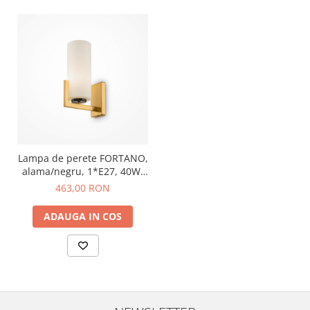
Lampa de perete FORTANO,
alama/negru, 1*E27, 40W,
inaltime 31 cm - MAYTONI
463,00 RON
ADAUGA IN COS