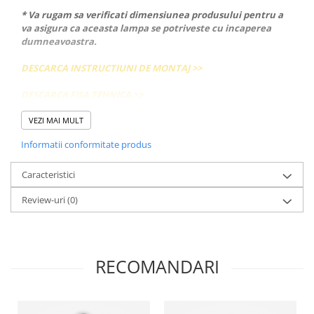
* Va rugam sa verificati dimensiunea produsului pentru a
va asigura ca aceasta lampa se potriveste cu incaperea
dumneavoastra.
DESCARCA INSTRUCTIUNI DE MONTAJ >>
DESCARCA FISA TEHNICA >>
Despre MAYTONI
VEZI MAI MULT
Maytoni este o companie tanara, infiintata in anul 2009, in
Informatii conformitate produs
Hamburg, Germania. Produsele companiei pot fi descrise ca o
combinatie perfecta intre stil, design unic, proportii ideale si
calitate ridicata.
Caracteristici
Review-uri
(0)
RECOMANDARI