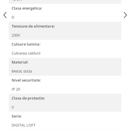
Clasa energetica:
D
Tensiune de alimentare:
230V
Culoare lumina:
Culoarea caldurii
Materiał:
Metal, sticla
Nivel securitate:
IP 20
Clasa de protectie:
II
Serie:
DIGITAL LOFT