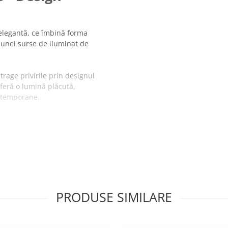
legantă, ce îmbină forma
a unei surse de iluminat de
atrage privirile prin designul
oferă o lumină plăcută,
ontemporane.
MAN-3:
rativ cu impact vizual
tentă și estetică.
 în alegerea intensității și
completează armonios forma
PRODUSE SIMILARE
plasare pe birou, noptieră