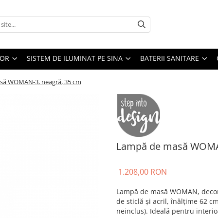
IOR
SISTEM DE ILUMINAT PE SINA
BATERII SANITARE
să WOMAN-3, neagră, 35 cm
Lampă de masă WOMAN
1.208,00 RON
Lampă de masă WOMAN, decorativ
de sticlă și acril, înălțime 62
neinclus). Ideală pentru interi