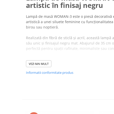
artistic în finisaj negru
Lampă de masă WOMAN-3 este o piesă decorativă e
artistică a unei siluete feminine cu funcționalitate
birou sau noptieră.
Realizată din fibră de sticlă și acril, această lampă 
său unic și finisajul negru mat. Abajurul de 35 cm 
perfectă pentru spații rafinate, minimaliste sau c
Avantaje Lampă de masă WO
VEZI MAI MULT
Design artistic cu siluetă feminină:
element deco
puternic.
Informatii conformitate produs
Materiale premium - fibră de sticlă și acril:
rezis
Compatibilă cu bec E27 (max. 40W):
flexibilitate
temperaturii luminii.
Abajur de 35 cm:
distribuie uniform lumina și 
sculpturală.
Cablul de alimentare lung (200 cm):
pentru o am
sau consolă.