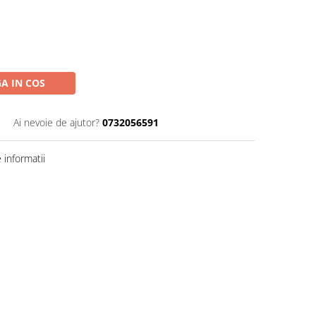
A IN COS
Ai nevoie de ajutor?
0732056591
informatii