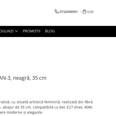
0732056591
0,00
OGLINZI
PROMOTII
BLOG
-3, neagră, 35 cm
ă, cu siluetă artistică feminină, realizată din fibră
 cm, abajur de 35 cm, compatibilă cu bec E27 (max. 40W,
oare moderne și elegante.