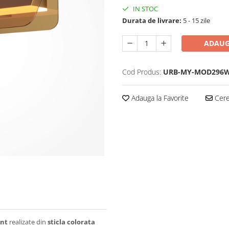
IN STOC
Durata de livrare:
5 - 15 zile
ADAUG
Cod Produs:
URB-MY-MOD296W
Adauga la Favorite
Cere 
ent
realizate din
sticla colorata