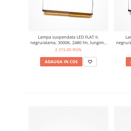
Lampa suspendata LED FLAT II,
La
negru/alama, 3000K, 2480 lm, lungime
negru/a
93 cm - MAYTONI
2.315,00 RON
ADAUGA IN COS