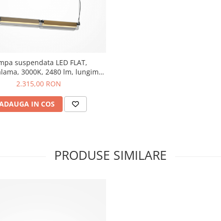
mpa suspendata LED FLAT,
lama, 3000K, 2480 lm, lungime
93 cm - MAYTONI
2.315,00 RON
ADAUGA IN COS
PRODUSE SIMILARE