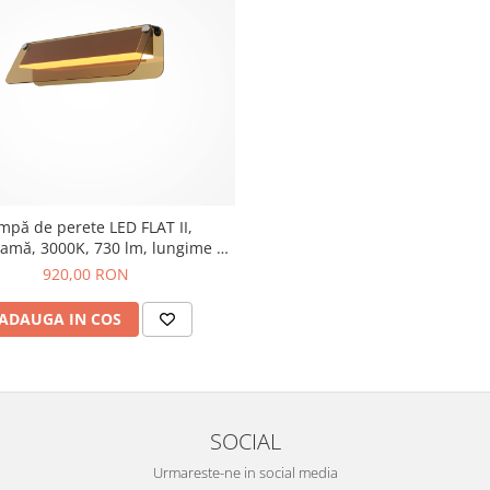
mpă de perete LED FLAT II,
lamă, 3000K, 730 lm, lungime 30
cm - MAYTONI
920,00 RON
ADAUGA IN COS
SOCIAL
Urmareste-ne in social media