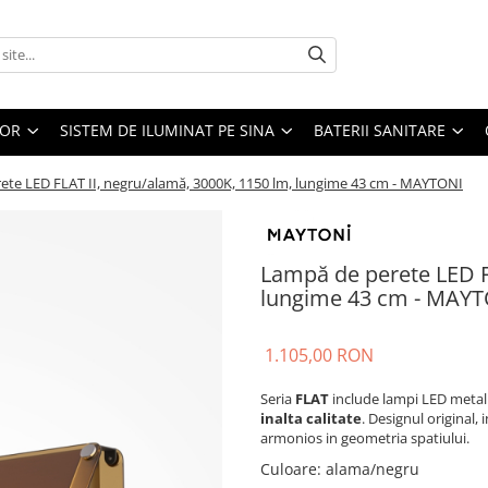
IOR
SISTEM DE ILUMINAT PE SINA
BATERII SANITARE
ete LED FLAT II, negru/alamă, 3000K, 1150 lm, lungime 43 cm - MAYTONI
Lampă de perete LED F
lungime 43 cm - MAY
1.105,00 RON
Seria
FLAT
include lampi LED metal
inalta calitate
. Designul original,
armonios in geometria spatiului.
Culoare
:
alama/negru