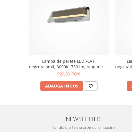
Lampă de perete LED FLAT,
La
negru/alamă, 3000K, 730 lm, lungime 30
negru/a
cm - MAYTONI
920,00 RON
ADAUGA IN COS
NEWSLETTER
Nu rata ofertele si promotiile noastre