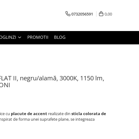
0732056591
0,00
OGLINZI
PROMOTII
BLOG
LAT II, negru/alamă, 3000K, 1150 lm,
TONI
ice cu
placute de accent
realizate din
sticla colorata de
 inspirat de forma unei suprafete plane, se integreaza