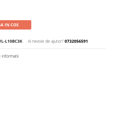
A IN COS
L-L10BC3K
Ai nevoie de ajutor?
0732056591
informatii