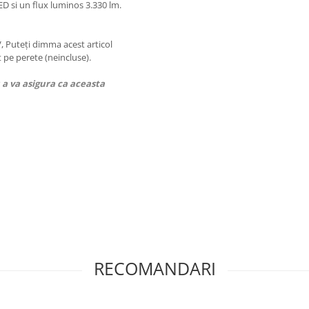
D si un flux luminos 3.330 lm.
, Puteți dimma acest articol
pe perete (neincluse).
a va asigura ca aceasta
, decoratiunilor si mobilierului
 55 de ani. In prezent, exporta
nti activi.
re Richard W. Schuller, si a
uller SA, fiind dedicata in
 început, Schuller S.L., in calitate
RECOMANDARI
le modele, ceea ce a conferit