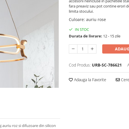
accesorii neincluse in pachetele sta
fara preaviz sau pot contine erori d
limita stocului.
Culoare
:
auriu rose
IN STOC
Durata de livrare:
12 - 15 zile
ADAUG
Cod Produs:
URB-SC-786621
Adauga la Favorite
Cere 
auriu roz si difuzoare din silicon