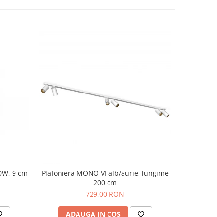
0W, 9 cm
Plafonieră MONO VI alb/aurie, lungime
Spot ap
200 cm
729,00 RON
ADAUGA IN COS
AD