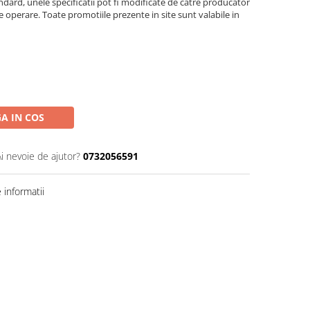
ndard, unele specificatii pot fi modificate de catre producator
e operare. Toate promotiile prezente in site sunt valabile in
A IN COS
Ai nevoie de ajutor?
0732056591
informatii