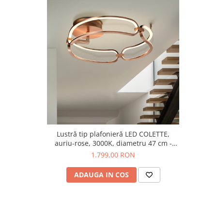
Lustră tip plafonieră LED COLETTE,
auriu-rose, 3000K, diametru 47 cm -
SCHULLER
1.799,00 RON
ADAUGA IN COS