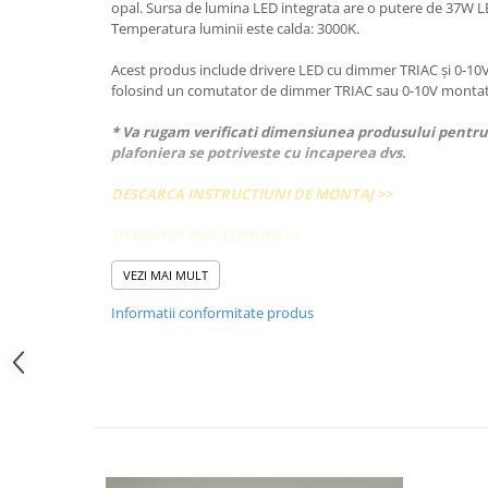
opal. Sursa de lumina LED integrata are o putere de 37W LE
Temperatura luminii este calda: 3000K.
Acest produs include drivere LED cu dimmer TRIAC și 0-10V
folosind un comutator de dimmer TRIAC sau 0-10V montat 
* Va rugam verificati dimensiunea produsului pentru 
plafoniera se potriveste cu incaperea dvs.
DESCARCA INSTRUCTIUNI DE MONTAJ >>
DESCARCA FISA TEHNICA >>
Despre SCHULLER
VEZI MAI MULT
Schuller S.L., este o companie lider in domeniul iluminatului
Informatii conformitate produs
pentru casa, care a inceput sa produca in Spania in urma cu
in peste 50 de tari si are un portofoliu de peste 5.000 de clie
Compania a fost fondata in Valencia, Spania, in 1967, de cat
inceput sa functioneze sub numele de Metales Artisticos Sch
principal fabricarii de lampi si corpuri de iluminat. Inca de la
de producator de lampi, a optat intotdeauna pentru proprii
brandului identitatea sa unica.