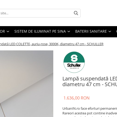
IOR
SISTEM DE ILUMINAT PE SINA
BATERII SANITARE
dată LED COLETTE, auriu-rose, 3000K, diametru 47 cm - SCHULLER
Lampă suspendată LED
diametru 47 cm - SCH
1.636,00 RON
UrbanIN.ro face eforturi permanente
Rareori acestea pot contine inadvert