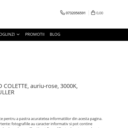
0732056591
0,00
OGLINZI
PROMOTII
BLOG
 COLETTE, auriu-rose, 3000K,
ULLER
 pentru a pastra acuratetea informatiilor din acesta pagina.
ente: fotografiile au caracter informativ si pot contine