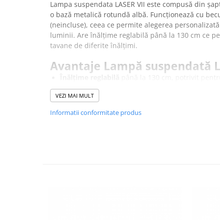
Lampa suspendata LASER VII este compusă din șapte
o bază metalică rotundă albă. Funcționează cu becu
(neincluse), ceea ce permite alegerea personalizată 
luminii. Are înălțime reglabilă până la 130 cm ce p
tavane de diferite înălțimi.
Avantaje Lampă suspendată L
Înălțime reglabilă
până la 130 cm, potrivit pent
Design modern
cu pendule subțiri și bază rotun
VEZI MAI MULT
Corp și abajur din oțel
, rezistent, ușor de întreț
Informatii conformitate produs
Lampa este potrivita pentru living, dining sau zona 
* Vă rugăm verificați dimensiunea produsului pent
lampă se potrivește cu încăperea dvs.
DESCARCA INSTRUCTIUNI DE MONTAJ >>
DESCARCA FISA TEHNICA >>
Despre brandul NOWODVORSKI
Brandul de corpuri de iluminat NOWODVORSKI a aparut in Polon