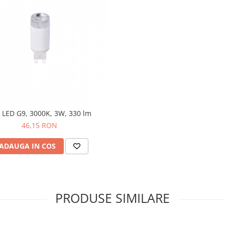
pleta de corpuri de iluminat,
orpurile de iluminat NOWODVORSKI
cile preferate ale clientilor din
 de lustre si candelabre, aplice si
, colectia de corpuri de iluminat
 si arhitecturala.
 LED G9, 3000K, 3W, 330 lm
46,15 RON
ADAUGA IN COS
PRODUSE SIMILARE