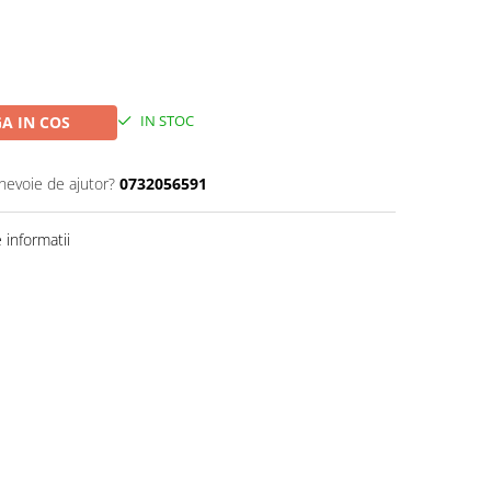
IN STOC
A IN COS
 nevoie de ajutor?
0732056591
informatii