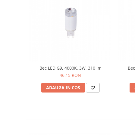
companiei fiind acela de a oferi o gama variata si cat mai com
accesibile ca pret, in tendinte clasice si moderne. In timp, c
au devenit recunoscute pentru calitatea lor, fiind una dintre mar
Europa, dezvoltand in portofoliul de produse o intreaga colectie
plafoniere, veioze si lampadare.
NOWODVORSKI este si una dintre marcile preferate de arhitecti
oferita putand fi adaptata la orice scenariu de utilizare casnica
Bec LED G9, 4000K, 3W, 310 lm
Bec
46,15 RON
ADAUGA IN COS