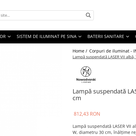
IOR
SISTEM DE ILUMINAT PE SINA
BATERII SANITARE
Home /
Corpuri de iluminat - 
Lampă suspendată LASER VII albă,
Lampă suspendată LASE
cm
812,43 RON
Lampă suspendată LASER VII al
W, diametru 30 cm, înălțime reg