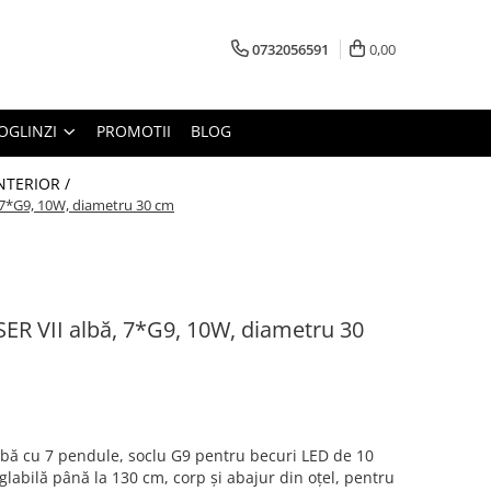
0732056591
0,00
OGLINZI
PROMOTII
BLOG
INTERIOR /
 7*G9, 10W, diametru 30 cm
R VII albă, 7*G9, 10W, diametru 30
bă cu 7 pendule, soclu G9 pentru becuri LED de 10
labilă până la 130 cm, corp și abajur din oțel, pentru