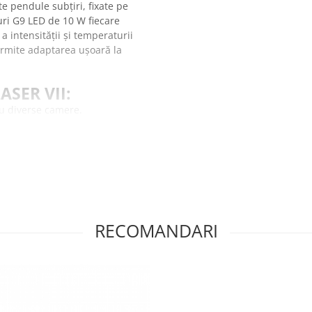
 pendule subțiri, fixate pe
ri G9 LED de 10 W fiecare
a intensității și temperaturii
ermite adaptarea ușoară la
ASER VII:
ru diverse camere.
dă albă.
inut.
scării.
ru a vă asigura că această
RECOMANDARI
ia in anul 1994, target-ul