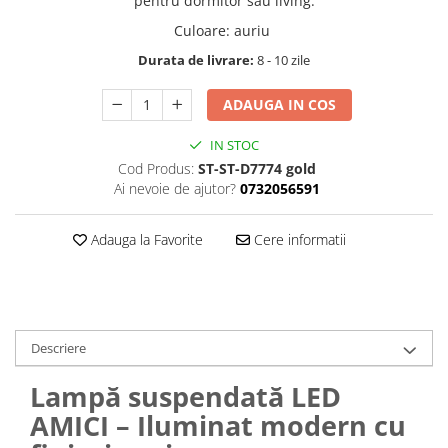
pentru dormitor sau living.
Culoare
:
auriu
Durata de livrare:
8 - 10 zile
ADAUGA IN COS
IN STOC
Cod Produs:
ST-ST-D7774 gold
Ai nevoie de ajutor?
0732056591
Adauga la Favorite
Cere informatii
Descriere
Lampă suspendată LED
AMICI – Iluminat modern cu