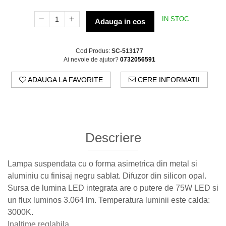
IN STOC
Adauga in cos
Cod Produs:
SC-513177
Ai nevoie de ajutor?
0732056591
ADAUGA LA FAVORITE
CERE INFORMATII
Descriere
Lampa suspendata cu o forma asimetrica din metal si
aluminiu cu finisaj negru sablat. Difuzor din silicon opal.
Sursa de lumina LED integrata are o putere de 75W LED si
un flux luminos 3.064 lm. Temperatura luminii este calda:
3000K.
Inaltime reglabila.