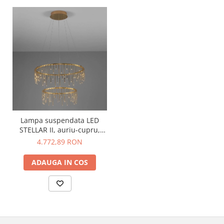
Lampa suspendata LED
STELLAR II, auriu-cupru,
3000K, diametru 65 cm -
4.772,89 RON
NOVA LUCE
ADAUGA IN COS