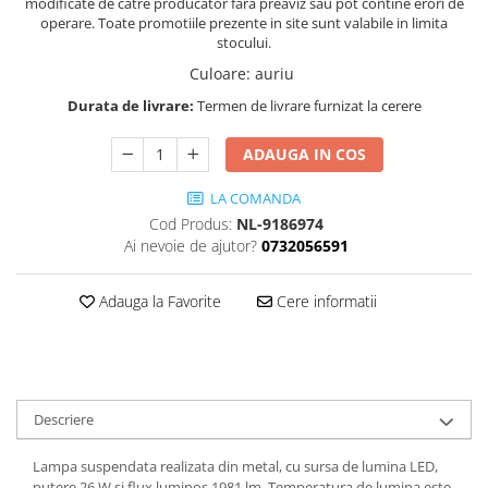
modificate de catre producator fara preaviz sau pot contine erori de
operare. Toate promotiile prezente in site sunt valabile in limita
stocului.
Culoare
:
auriu
Durata de livrare:
Termen de livrare furnizat la cerere
ADAUGA IN COS
LA COMANDA
Cod Produs:
NL-9186974
Ai nevoie de ajutor?
0732056591
Adauga la Favorite
Cere informatii
Descriere
Lampa suspendata realizata din metal, cu sursa de lumina LED,
putere 26 W si flux luminos 1981 lm. Temperatura de lumina este