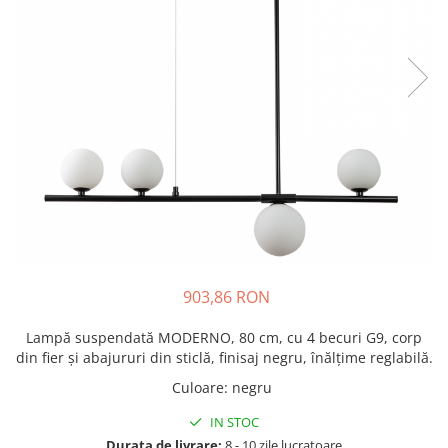
903,86 RON
Lampă suspendată MODERNO, 80 cm, cu 4 becuri G9, corp
din fier și abajururi din sticlă, finisaj negru, înălțime reglabilă.
Culoare
:
negru
IN STOC
Durata de livrare:
8 - 10 zile lucratoare