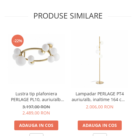
PRODUSE SIMILARE
-22%
Lustra tip plafoniera
Lampadar PERLAGE PT4
PERLAGE PL10, auriu/alb,
auriu/alb, inaltime 164 cm -
10*G9, lungime 70 cm -
IDEAL LUX
3.197,00 RON
2.006,00 RON
IDEAL LUX
2.489,00 RON
ADAUGA IN COS
ADAUGA IN COS