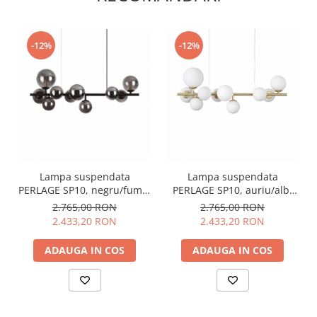
-12%
-12%
Lampa suspendata
Lampa suspendata
PERLAGE SP10, negru/fume,
PERLAGE SP10, auriu/alb,
lungime 81 cm - IDEAL LUX
lungime 81 cm - IDEAL LUX
2.765,00 RON
2.765,00 RON
2.433,20 RON
2.433,20 RON
ADAUGA IN COS
ADAUGA IN COS