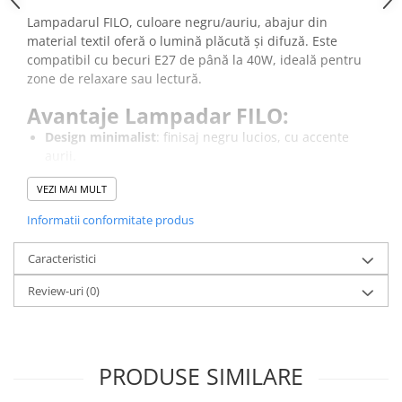
Lampadarul FILO, culoare negru/auriu, abajur din
material textil oferă o lumină plăcută și difuză. Este
compatibil cu becuri E27 de până la 40W, ideală pentru
zone de relaxare sau lectură.
Avantaje Lampadar FILO:
Design minimalist
: finisaj negru lucios, cu accente
aurii.
Iluminare
: abajur textil ce difuzează lumina uniform
VEZI MAI MULT
Construcție
: corp din fier și bază stabilă de 30 cm.
Compatibilitate
: soclu E27 potrivit pentru diferite
Informatii conformitate produs
tipuri de becuri.
Caracteristici
Review-uri
(0)
PRODUSE SIMILARE