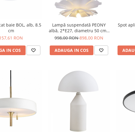
cat baie BOL, alb, 8.5
Lampă suspendată PEONY
Spot apl
cm
albă, 2*E27, diametru 50 cm -
STEP INTO DESIGN
157,61 RON
998,00 RON
898,00 RON
A IN COS
ADAUGA IN COS
ADAU