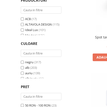
PRODUCATORI
ACB
(17)
ALTAVOLA DESIGN
(115)
Ideal Lux
(101)
Maytoni
(126)
Spot ta
Nova Luce
(61)
CULOARE
Nowodvorski
(344)
SCHULLER
(34)
ADAUG
SIGMA
(97)
negru
(317)
Step into Design
(325)
alb
(203)
auriu
(139)
alb/auriu
(66)
alama
(59)
PRET
Negru/Auriu
(45)
negru/alb
(44)
alama/negru
(33)
50 RON - 100 RON
(23)
gri
(31)