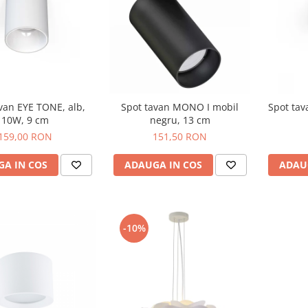
van EYE TONE, alb,
Spot tavan MONO I mobil
Spot tav
10W, 9 cm
negru, 13 cm
159,00 RON
151,50 RON
A IN COS
ADAUGA IN COS
ADAU
-10%