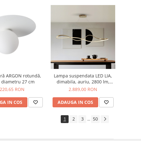
Lampa suspendata LED LIA,
eră ARGON rotundă,
dimabila, auriu, 2800 lm,
, diametru 27 cm
lungime 146 cm - SCHULLER
2.889,00 RON
220,65 RON
ADAUGA IN COS
GA IN COS
1
2
3
50
...