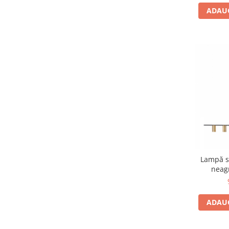
crom/alb
(1)
ADAUG
auriu/amber
(1)
nichel/negru
(1)
alb/argintiu
(1)
crem
(1)
ivoar
(1)
auriu/verde
(1)
Lampă 
neag
ADAUG