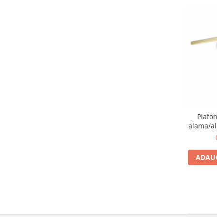
Plafo
alama/al
c
ADAUG