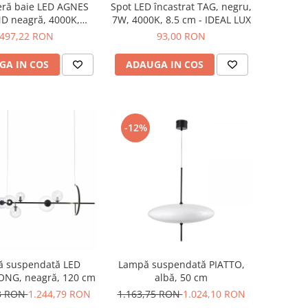
eră baie LED AGNES
Spot LED încastrat TAG, negru,
 neagră, 4000K,
7W, 4000K, 8.5 cm - IDEAL LUX
iametru 49 cm
497,22 RON
93,00 RON
GA IN COS
ADAUGA IN COS
-12%
 suspendată LED
Lampă suspendată PIATTO,
ONG, neagră, 120 cm
albă, 50 cm
53 RON
1.244,79 RON
1.163,75 RON
1.024,10 RON