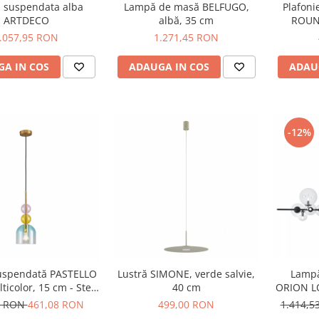
 suspendata alba
Lampă de masă BELFUGO,
Plafoni
ARTDECO
albă, 35 cm
ROUND
d
.057,95 RON
1.271,45 RON
A IN COS
ADAUGA IN COS
ADAU
-12%
uspendată PASTELLO
Lustră SIMONE, verde salvie,
Lampă
ticolor, 15 cm - Step
40 cm
ORION L
into Design
6 RON
461,08 RON
499,00 RON
1.414,