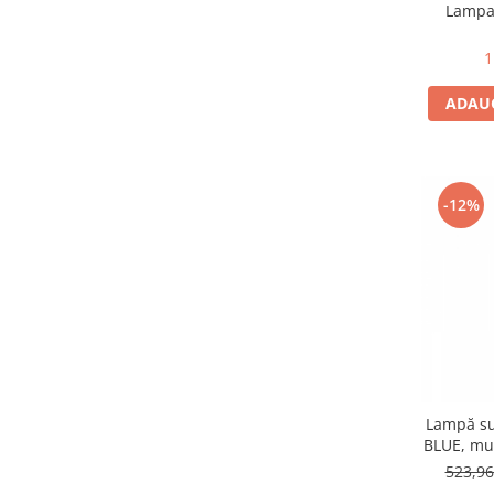
negru/argintiu
(5)
Lampa
Smoky
(5)
1
auriu/alb
(4)
auriu/coniac
(4)
ADAUG
alb/negru
(4)
multicolor
(4)
negru/gri
(3)
grafit
(3)
-12%
albastru
(2)
ciocolatiu
(2)
crom/transparent
(2)
alama/verde
(2)
transparent
(2)
negru/chihlimbar
(2)
alamă
(1)
SC-601832
(1)
bronz
(1)
Lampă s
transparent & chrome
(1)
BLUE, mul
rosu
(1)
523,9
antracit
(1)