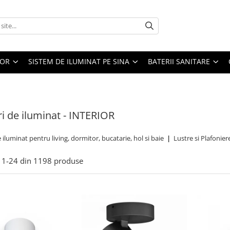
IOR
SISTEM DE ILUMINAT PE SINA
BATERII SANITARE
i de iluminat - INTERIOR
 iluminat pentru living, dormitor, bucatarie, hol si baie
|
Lustre si Plafonie
1-
24
din
1198
produse