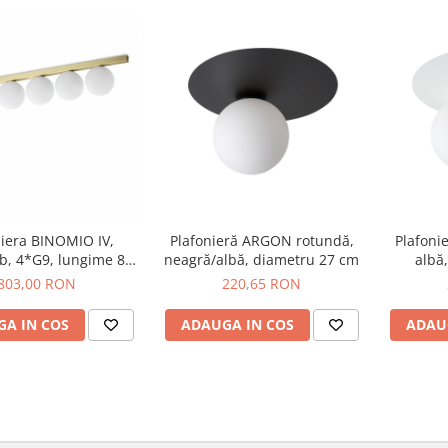
niera BINOMIO IV,
Plafonieră ARGON rotundă,
Plafoni
b, 4*G9, lungime 86
neagră/albă, diametru 27 cm
albă
m - IDEAL LUX
803,00 RON
220,65 RON
A IN COS
ADAUGA IN COS
ADAU