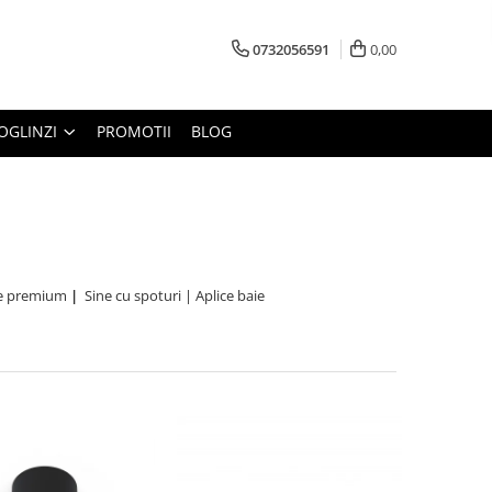
0732056591
0,00
OGLINZI
PROMOTII
BLOG
re premium
|
Sine cu spoturi | Aplice baie