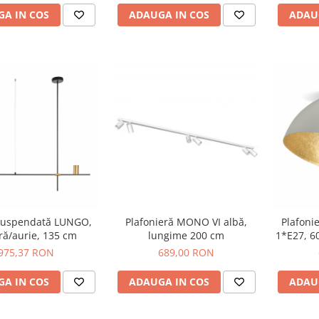
A IN COS
ADAUGA IN COS
ADAU
suspendată LUNGO,
Plafonieră MONO VI albă,
Plafoni
ră/aurie, 135 cm
lungime 200 cm
1*E27, 6
975,37 RON
689,00 RON
A IN COS
ADAUGA IN COS
ADAU