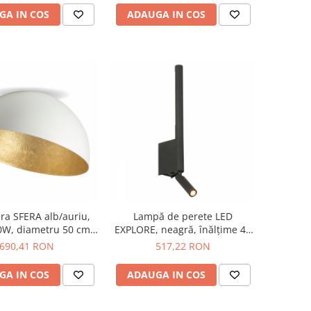
GA IN COS
ADAUGA IN COS
era SFERA alb/auriu,
Lampă de perete LED
0W, diametru 50 cm -
EXPLORE, neagră, înălțime 43
SIGMA
cm
690,41 RON
517,22 RON
GA IN COS
ADAUGA IN COS