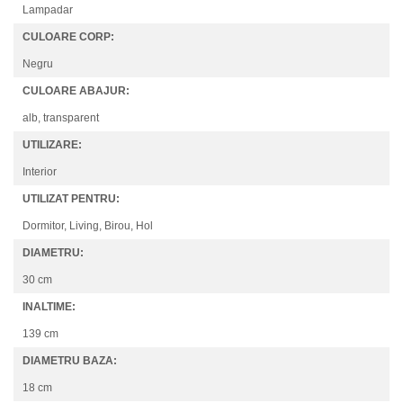
Lampadar
Despre MAYTONI
CULOARE CORP:
Maytoni este o companie tanara, infiintata in anul 2009, in
Negru
Hamburg, Germania. Produsele companiei pot fi descrise
ca o combinatie perfecta intre stil, design unic, proportii
CULOARE ABAJUR:
ideale si calitate ridicata.
alb, transparent
UTILIZARE:
Interior
UTILIZAT PENTRU:
Dormitor, Living, Birou, Hol
DIAMETRU:
30 cm
INALTIME:
139 cm
DIAMETRU BAZA:
18 cm