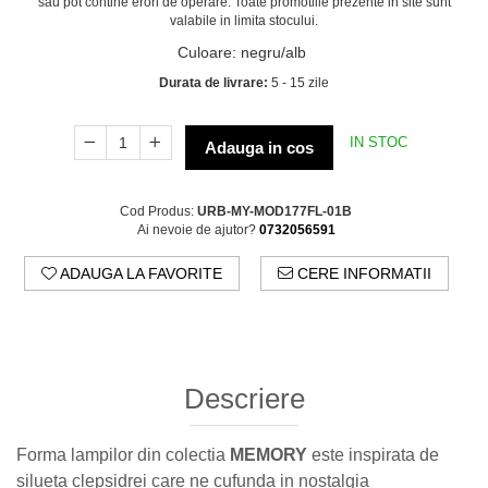
sau pot contine erori de operare. Toate promotiile prezente in site sunt
valabile in limita stocului.
Culoare
:
negru/alb
Durata de livrare:
5 - 15 zile
IN STOC
Adauga in cos
Cod Produs:
URB-MY-MOD177FL-01B
Ai nevoie de ajutor?
0732056591
ADAUGA LA FAVORITE
CERE INFORMATII
Descriere
Forma lampilor din colectia
MEMORY
este inspirata de
silueta clepsidrei care ne cufunda in nostalgia