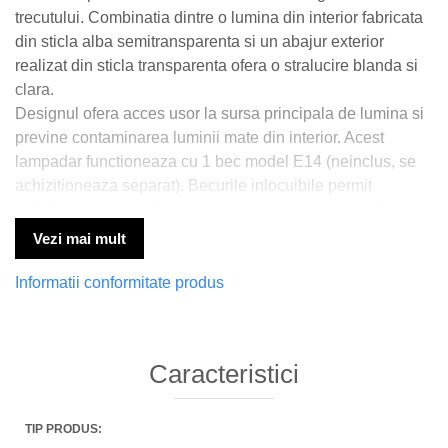
trecutului. Combinatia dintre o lumina din interior fabricata
din sticla alba semitransparenta si un abajur exterior
realizat din sticla transparenta ofera o stralucire blanda si
clara.
Designul ofera acces usor la sursa principala de lumina si
previne contaminarea luminii mate din interior. Acest
lampadar functioneaza cu 1 bec model E14 (neinclus, se
achizitioneaza separat). Becurile inlocuibile permit
selectarea personalizata a puterii si a temperaturii de
culoare.
Vezi mai mult
* Va rugam sa verificati dimensiunea produsului pentru
Informatii conformitate produs
a va asigura ca acest lampadar se potriveste cu
incaperea dumneavoastra.
Caracteristici
DESCARCA INSTRUCTIUNI DE MONTAJ >>
DESCARCA FISA TEHNICA >>
TIP PRODUS: