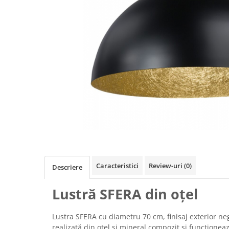
Caracteristici
Review-uri
(0)
Descriere
Lustră SFERA din oțel
Lustra SFERA cu diametru 70 cm, finisaj exterior neg
realizată din oțel și mineral compozit și funcționea