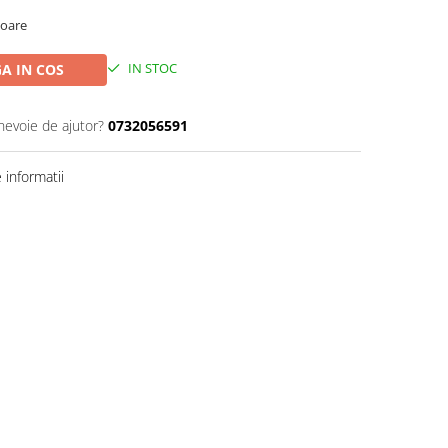
toare
IN STOC
A IN COS
 nevoie de ajutor?
0732056591
informatii