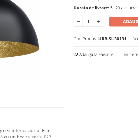
Durata de livrare:
5 - 20 zile lucra
ADAUG
Cod Produs:
URB-SI-30131
Ai
Adauga la Favorite
Cere 
ru și interior auriu. Este
ză cu un bec cu soclu E27,