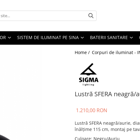
IOR
SISTEM DE ILUMINAT PE SINA
BATERII SANITARE
Home /
Corpuri de iluminat - 
Lustră SFERA neagră/a
1.210,00 RON
Lustră SFERA neagră/aurie, di
înălțime 115 cm, montaj pe tav
Culoare
:
Negru/Auriu