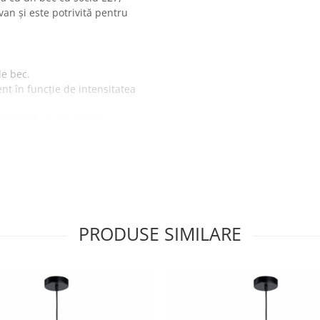
an și este potrivită pentru
de bec.
nt în funcție de intensitatea
ă stabilă și rezistentă.
ru a vă asigura că această
PRODUSE SIMILARE