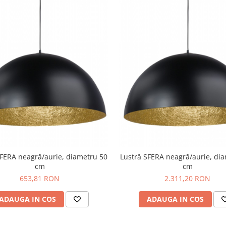
SFERA neagră/aurie, diametru 50
Lustră SFERA neagră/aurie, di
cm
cm
653,81 RON
2.311,20 RON
ADAUGA IN COS
ADAUGA IN COS