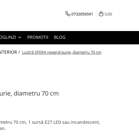
0732056591
0,00
OGLINZI
PROMOTII
BLOG
INTERIOR /
Lustră SFERA neagră/aurie, diametru 70 cm
urie, diametru 70 cm
ametru 70 cm, 1 sursă E27 LED sau incandescent,
an.