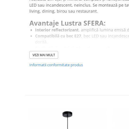
LED sau incandescent, neinclus. Se montează pe tav
living, dining, birou sau restaurant.
Avantaje Lustra SFERA:
Interior reflectorizant
, amplifică lumina emisă 
Compatibilă cu bec E27
, bec LED sau incandesce
dorită.
Realizat
ă
din oțel și mineral compozit
, structur
VEZI MAI MULT
* Vă rugăm verificați dimensiunea produsului pent
Informatii conformitate produs
lampă se potrivește cu încăperea dvs.