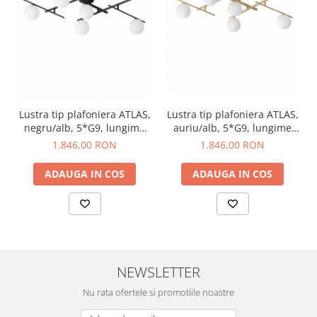
Lustra tip plafoniera ATLAS,
Lustra tip plafoniera ATLAS,
negru/alb, 5*G9, lungime
auriu/alb, 5*G9, lungime
106 cm - IDEAL LUX
106 cm - IDEAL LUX
1.846,00 RON
1.846,00 RON
ADAUGA IN COS
ADAUGA IN COS
NEWSLETTER
Nu rata ofertele si promotiile noastre