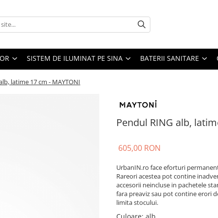
IOR
SISTEM DE ILUMINAT PE SINA
BATERII SANITARE
alb, latime 17 cm - MAYTONI
Pendul RING alb, lati
605,00 RON
UrbanIN.ro face eforturi permanente
Rareori acestea pot contine inadvert
accesorii neincluse in pachetele sta
fara preaviz sau pot contine erori d
limita stocului.
Culoare
:
alb