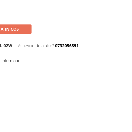
A IN COS
L-02W
Ai nevoie de ajutor?
0732056591
informatii