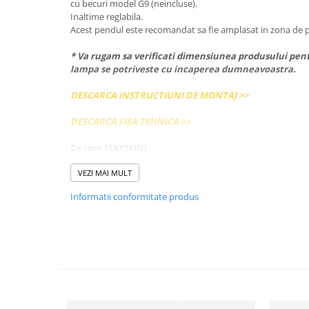
cu becuri model G9 (neincluse).
Inaltime reglabila.
Acest pendul este recomandat sa fie amplasat in zona de pat
* Va rugam sa verificati dimensiunea produsului pent
lampa se potriveste cu incaperea dumneavoastra.
DESCARCA INSTRUCTIUNI DE MONTAJ >>
DESCARCA FISA TEHNICA >>
Despre MAYTONI
Maytoni este o companie tanara, infiintata in anul 2009, 
companiei pot fi descrise ca o combinatie perfecta intre stil
VEZI MAI MULT
calitate ridicata.
Informatii conformitate produs