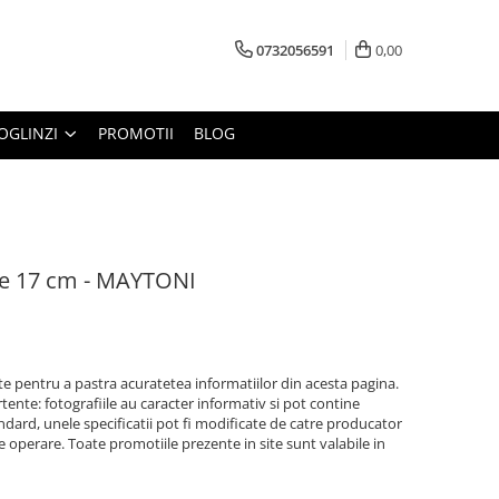
0732056591
0,00
OGLINZI
PROMOTII
BLOG
me 17 cm - MAYTONI
 pentru a pastra acuratetea informatiilor din acesta pagina.
ente: fotografiile au caracter informativ si pot contine
ndard, unele specificatii pot fi modificate de catre producator
e operare. Toate promotiile prezente in site sunt valabile in