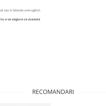
 sau in laterala unei oglinzi.
ru a va asigura ca aceasta
in Hamburg, Germania. Produsele
, design unic, proportii ideale si
RECOMANDARI