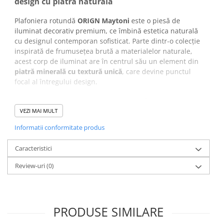
design cu piatră naturală
Plafoniera rotundă
ORIGN Maytoni
este o piesă de
iluminat decorativ premium, ce îmbină estetica naturală
cu designul contemporan sofisticat. Parte dintr-o colecție
inspirată de frumusețea brută a materialelor naturale,
acest corp de iluminat are în centrul său un element din
piatră minerală cu textură unică
, care devine punctul
focal al întregului design.
Lumina LED integrată de
40W
emite un flux luminos de
620 lm
la o temperatură caldă de
3000K
, creând o
VEZI MAI MULT
atmosferă plăcută, relaxantă și echilibrată. Jocul de
Informatii conformitate produs
lumini și umbre
pe suprafața reliefată a pietrei
transformă plafoniera într-un element decorativ
Caracteristici
spectaculos, ideal pentru livinguri, dormitoare sau spații
de recepție.
Review-uri
(0)
Cu un diametru de
59,5 cm
și o înălțime ultra-subțire de
doar
7 cm
, plafoniera se integrează perfect în interioare
moderne, minimaliste sau elegante, devenind un accent
PRODUSE SIMILARE
vizual discret, dar puternic. Designul său evidențiază