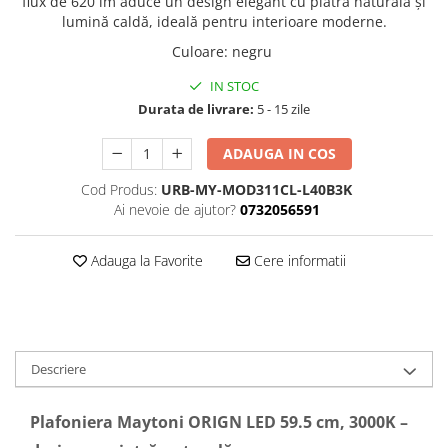
flux de 620 lm aduce un design elegant cu piatră naturală și
lumină caldă, ideală pentru interioare moderne.
Culoare
:
negru
IN STOC
Durata de livrare:
5 - 15 zile
ADAUGA IN COS
Cod Produs:
URB-MY-MOD311CL-L40B3K
Ai nevoie de ajutor?
0732056591
Adauga la Favorite
Cere informatii
Descriere
Plafoniera Maytoni ORIGN LED 59.5 cm, 3000K –