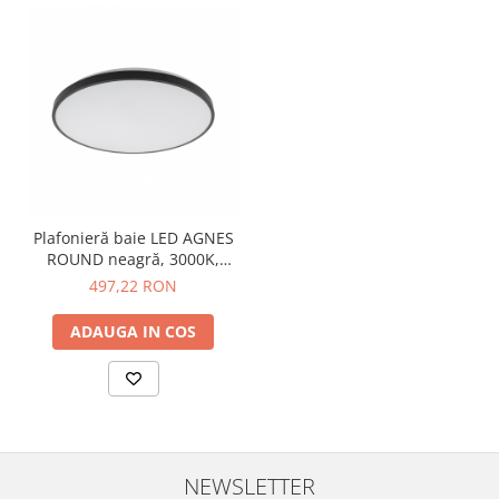
Plafonieră baie LED AGNES
ROUND neagră, 3000K,
diametru 49 cm
497,22 RON
ADAUGA IN COS
NEWSLETTER