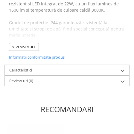
rezistent și LED integrat de 22W, cu un flux luminos de
1600 lm și temperatură de culoare caldă 3000K.
Gradul de protecție IP44 garantează rezistență la
umiditate și stropi de apă, fiind special concepută pentru
medii umede.
Avantaje Plafonieră baie LED
VEZI MAI MULT
AGNES ROUND:
Informatii conformitate produs
Protecție IP44
: rezistentă la umiditate și stropi de
apă, ideală pentru băi.
Caracteristici
LED integrat 22W
: flux luminos de 1600 lm, iluminat
Review-uri
uniform.
(0)
Temperatură caldă 3000K
: lumină caldă ce creează o
atmosferă relaxantă.
Design minimalist
: corp rotund din oțel vopsit cu
abajur PMMA.
RECOMANDARI
* Va rugam verificati dimensiunea produsului pentru a
va asigura ca aceasta plafoniera se potriveste cu
incaperea dvs.