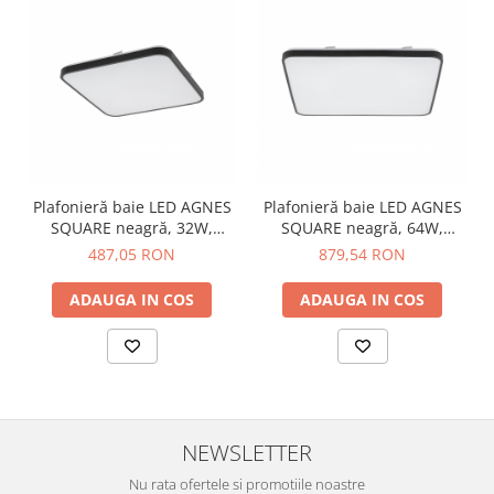
Plafonieră baie LED AGNES
Plafonieră baie LED AGNES
SQUARE neagră, 32W,
SQUARE neagră, 64W,
4000K, IP44, 43.5 cm
4000K, 63.5 cm
487,05 RON
879,54 RON
ADAUGA IN COS
ADAUGA IN COS
NEWSLETTER
Nu rata ofertele si promotiile noastre