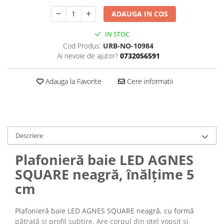
ADAUGA IN COS
IN STOC
Cod Produs:
URB-NO-10984
Ai nevoie de ajutor?
0732056591
Adauga la Favorite
Cere informatii
Descriere
Plafonieră baie LED AGNES
SQUARE neagră, înălțime 5
cm
Plafonieră baie LED AGNES SQUARE neagră, cu formă
pătrată și profil subțire. Are corpul din oțel vopsit și