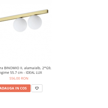
ra BINOMIO II, alama/alb, 2*G9,
ngime 55.7 cm - IDEAL LUX
556,00 RON
ADAUGA IN COS