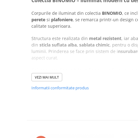
Colectia BINOMIO – Iluminat modern cu des
Corpurile de iluminat din colectia
BINOMIO
, ce in
perete
si
plafoniere
, se remarca printr-un design 
calitate superioara.
Structura este realizata din
metal rezistent
, iar ab
din
sticla suflata alba, sablata chimic
, pentru o dis
luminii. Prinderea se face prin sistem de i
nsurubar
aspect curat.
Colectia este disponibila in finisaje moderne si vers
VEZI MAI MULT
Aceasta aplica pentru perete functioneaza cu bec m
Informatii conformitate produs
inlocuibile permit selectarea personalizata a puteri
culoare.
BINOMIO – Simplitate rafinata in iluminatul interi
Colectia BINOMIO aduce un plus de stil si
eleganta
de la dormitoare si livinguri, pana la holuri sau birou
opaca si combinatia de finisaje o fac perfecta pen