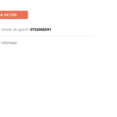
A IN COS
i nevoie de ajutor?
0732056591
informatii