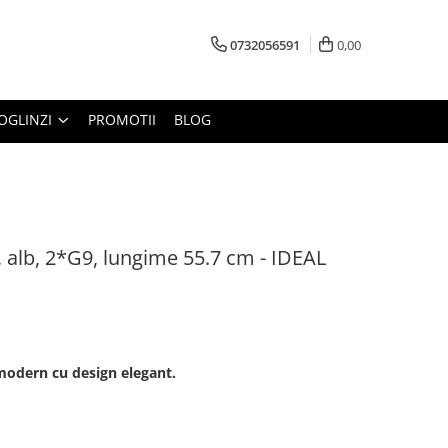
0732056591
0,00
OGLINZI
PROMOTII
BLOG
 alb, 2*G9, lungime 55.7 cm - IDEAL
modern cu design elegant.