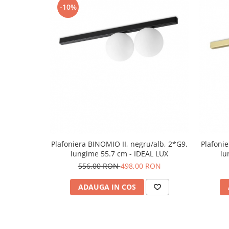
clasice reinterpretate.
-10%
Plafoniera BINOMIO II, negru/alb, 2*G9,
Plafonie
lungime 55.7 cm - IDEAL LUX
lu
556,00 RON
498,00 RON
ADAUGA IN COS