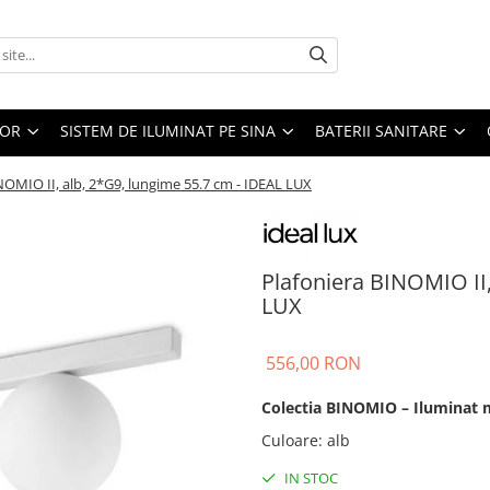
IOR
SISTEM DE ILUMINAT PE SINA
BATERII SANITARE
NOMIO II, alb, 2*G9, lungime 55.7 cm - IDEAL LUX
Plafoniera BINOMIO II,
LUX
556,00 RON
Colectia BINOMIO – Iluminat 
Culoare
:
alb
IN STOC