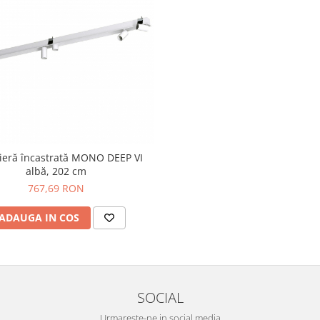
ieră încastrată MONO DEEP VI
albă, 202 cm
767,69 RON
ADAUGA IN COS
SOCIAL
Urmareste-ne in social media