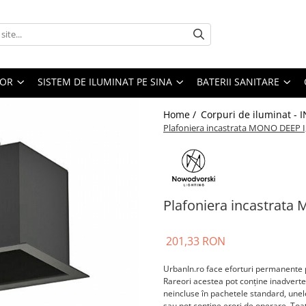
IOR
SISTEM DE ILUMINAT PE SINA
BATERII SANITARE
Home /
Corpuri de iluminat - 
Plafoniera incastrata MONO DEEP I
Plafoniera incastrata
201,33 RON
UrbanIn.ro face eforturi permanente p
Rareori acestea pot conţine inadverten
neincluse în pachetele standard, unele
sau pot conţine erori de operare. Toate