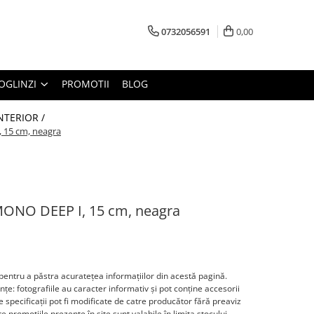
0732056591
0,00
OGLINZI
PROMOTII
BLOG
INTERIOR /
, 15 cm, neagra
 MONO DEEP I, 15 cm, neagra
entru a păstra acurateţea informaţiilor din acestă pagină.
ţe: fotografiile au caracter informativ şi pot conţine accesorii
 specificaţii pot fi modificate de catre producător fără preaviz
 promoţiile prezente în site sunt valabile în limita stocului.