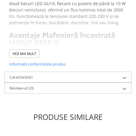
două becuri LED GU10, fiecare cu putere de până la 10 W
(becuri neincluse), oferind un flux luminos total de 2000
lm. Funcționează la tensiune standard 220-230 V și se
potrivește în birou, bucătărie, dormitor, hol sau living.
Avantaje Plafonieră încastrată
MONO DEEP II:
Două surse de iluminare GU10
, asigură lumină
VEZI MAI MULT
suficientă pentru spații medii și mari.
Flux luminos de 2000 lm
, oferă vizibilitate bună
Informatii conformitate produs
pentru activități zilnice.
Montaj încastrat în tavan
, se integrează ușor în orice
Caracteristici
decor.
Review-uri
Corp din oțel
(0)
cu finisaj mat, oferă stabilitate.
* Vă rugăm verificați dimensiunea produsului pentru a
vă asigura că această plafonieră se potrivește cu
încăperea dvs.
PRODUSE SIMILARE
DESCARCA INSTRUCTIUNILE DE MONTAJ
->