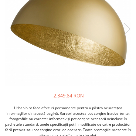
2.349,84 RON
UrbanIn.ro face eforturi permanente pentru a păstra acurateţea
informaţiilor din acestă pagină. Rareori acestea pot conţine inadvertenţe:
fotografiile au caracter informativ şi pot conţine accesorii neincluse în
pachetele standard, unele specificaţii pot fi modificate de catre producător
fără preaviz sau pot conţine erori de operare. Toate promoţiile prezente în
site sunt valabile în limita stocului.