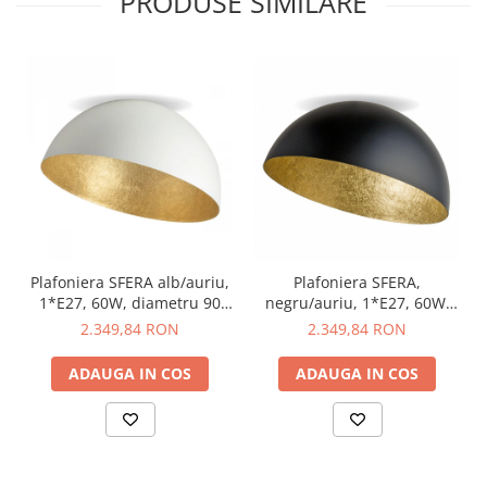
PRODUSE SIMILARE
Plafoniera SFERA alb/auriu,
Plafoniera SFERA,
1*E27, 60W, diametru 90
negru/auriu, 1*E27, 60W,
cm - SIGMA
diametru 90 cm - SIGMA
2.349,84 RON
2.349,84 RON
ADAUGA IN COS
ADAUGA IN COS