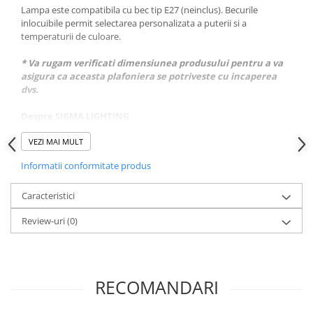
Lampa este compatibila cu bec tip E27 (neinclus). Becurile
inlocuibile permit selectarea personalizata a puterii si a
temperaturii de culoare.
* Va rugam verificati dimensiunea produsului pentru a va
asigura ca aceasta plafoniera se potriveste cu incaperea
dvs.
Despre SIGMA LIGHTING
Corpuri de iluminat fabricate in Polonia din 1996.
Sigma Lighting este un producator polonez de corpuri de
VEZI MAI MULT
iluminat decorative pentru interior. Compania este prezenta pe
Informatii conformitate produs
piata din anul 1996. Incepand din acest an, compania proiecteaza
si realizeaza corpuri de iluminat care decoreaza spatii rezidentiale
si comerciale din Polonia si din intreaga lume. Fiecare articol este
Caracteristici
fabricat in Polonia, in fabrica Sigma din Częstochowa. Productia
Review-uri
(0)
se bazeaza pe componente poloneze.
RECOMANDARI