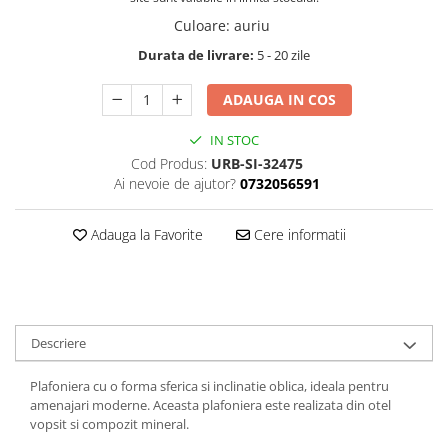
Culoare
:
auriu
Durata de livrare:
5 - 20 zile
ADAUGA IN COS
IN STOC
Cod Produs:
URB-SI-32475
Ai nevoie de ajutor?
0732056591
Adauga la Favorite
Cere informatii
Descriere
Plafoniera cu o forma sferica si inclinatie oblica, ideala pentru
amenajari moderne. Aceasta plafoniera este realizata din otel
vopsit si compozit mineral.