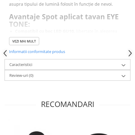
asupra tipului de lumină folosit în funcție de nevoi.
Avantaje Spot aplicat tavan EYE
TONE:
Compatibil cu bec LED GU10,
libertate în alegerea
temperaturii de culoare și a intensității luminii.
VEZI MAI MULT
Dimensiune de 9 cm,
se integrează ușor în încăperi
de orice dimensiune.
Informatii conformitate produs
Corp din oțel și plastic ABS,
asigură o structură
stabilă și rezitentă.
Caracteristici
Clasă de protecție IP20,
pentru spațiile interioare fără
Review-uri
umiditate mare.
(0)
Spotul este potrivit pentru dormitor, living, hol, bucătărie
sau dressing.
RECOMANDARI
DESCARCA INSTRUCTIUNI DE MONTAJ >>
DESCARCA FISA TEHNICA >>
Despre brandul NOWODVORSKI