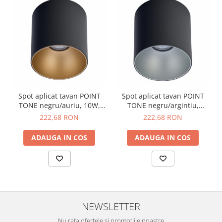
Spot aplicat tavan POINT
Spot aplicat tavan POINT
TONE negru/auriu, 10W,
TONE negru/argintiu,
diametru 12.7 cm
lungime 12.5 cm
222,68 RON
222,68 RON
ADAUGA IN COS
ADAUGA IN COS
NEWSLETTER
Nu rata ofertele si promotiile noastre