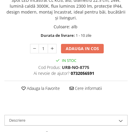
Spot LED încastrat CL KOS, alb, diametru 22.5 cm, 24W,
lumină caldă 3000K, flux luminos 2300 lm, protecție IP44,
design modern, montaj încastrat, ideal pentru băi, bucătării
și livinguri.
Culoare
:
alb
Durata de livrare:
1 - 10 zile
ADAUGA IN COS
IN STOC
Cod Produs:
URB-NO-8775
Ai nevoie de ajutor?
0732056591
Adauga la Favorite
Cere informatii
Descriere