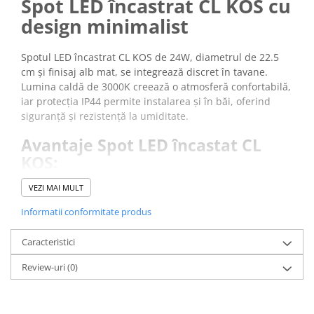
Spot LED încastrat CL KOS cu
design minimalist
Spotul LED încastrat CL KOS de 24W, diametrul de 22.5
cm și finisaj alb mat, se integrează discret în tavane.
Lumina caldă de 3000K creează o atmosferă confortabilă,
iar protecția IP44 permite instalarea și în băi, oferind
siguranță și rezistență la umiditate.
Avantaje Spot LED încastat CL
KOS:
Design modern
: finisaj alb și rezistență la umiditate.
VEZI MAI MULT
Lumină caldă 3000K
: oferă confort vizual și ambianță
plăcută.
Informatii conformitate produs
Putere ridicată
: LED integrat de 24W, flux luminos
2300 lm.
Caracteristici
Protecție IP44
: sigur pentru spații cu umiditate
Review-uri
ridicată.
(0)
Construcție
: din plastic rezistent și montaj încastrat.
Spotul este ideal pentru locuințe private, birouri, hoteluri