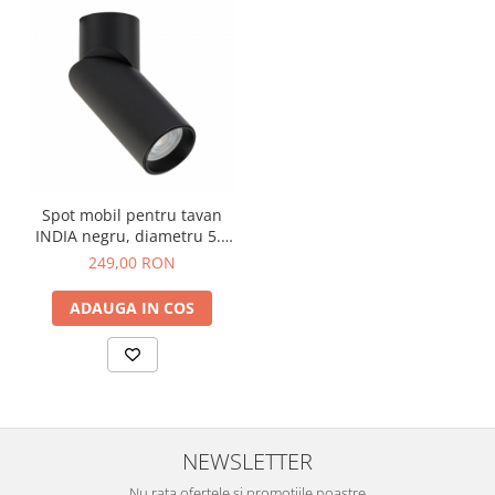
Spot mobil pentru tavan
INDIA negru, diametru 5.6
cm
249,00 RON
ADAUGA IN COS
NEWSLETTER
Nu rata ofertele si promotiile noastre