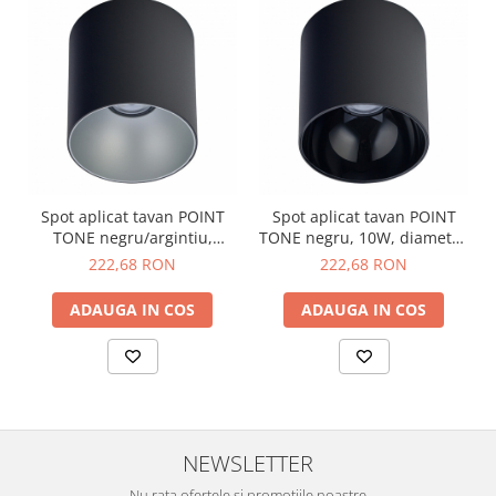
Spot aplicat tavan POINT
Spot aplicat tavan POINT
TONE negru/argintiu,
TONE negru, 10W, diametru
lungime 12.5 cm
12.7 cm
222,68 RON
222,68 RON
ADAUGA IN COS
ADAUGA IN COS
NEWSLETTER
Nu rata ofertele si promotiile noastre