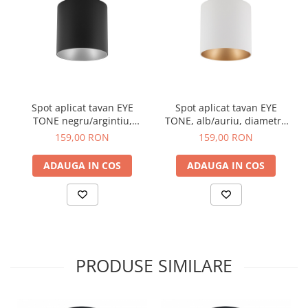
dintre marcile preferate ale clientilor din Europa, dezvoltand in
portofoliul de produse o intreaga colectie de lustre si candelabre,
aplice si plafoniere, veioze si lampadare.
NOWODVORSKI este si una dintre marcile preferate de arhitecti,
colectia de corpuri de iluminat oferita putand fi adaptata la orice
scenariu de utilizare casnica si arhitecturala.
Spot aplicat tavan EYE
Spot aplicat tavan EYE
TONE negru/argintiu,
TONE, alb/auriu, diametru
diametru 9 cm
9 cm
159,00 RON
159,00 RON
ADAUGA IN COS
ADAUGA IN COS
PRODUSE SIMILARE