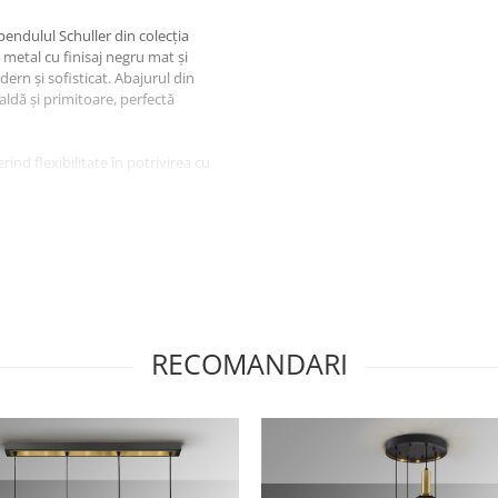
endulul Schuller din colecția
 metal cu finisaj negru mat și
ern și sofisticat. Abajurul din
ldă și primitoare, perfectă
ind flexibilitate în potrivirea cu
ea dorită, asigurând atât
al-chic, pendulul
NORMA
este o
 de calitate.
RECOMANDARI