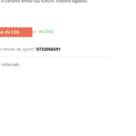
i în variante amber sau fumurii. Înălțime reglabilă.
IN STOC
A IN COS
Ai nevoie de ajutor?
0732056591
informatii