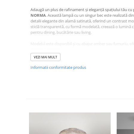
Adaugă un plus de rafinament și eleganță spațiului tău cu p
NORMA
. Această lampă cu un singur bec este realizată din
detalii elegante din alamă satinată, oferind un contrast mod
sticlă transparentă, cu formă modelată, creează o lumină ca
pentru dining, bucătărie sau living.
Modelul este disponibil și cu abajur amber sau fumuriu, ofer
designul interior.
VEZI MAI MULT
Înălțimea reglabilă permite adaptarea pendulului la înălțim
funcționalitate, cât și un impact vizual deosebit.
Informatii conformitate produs
Ideal pentru interioare contemporane, clasice sau industri
piesă de iluminat ce combină estetica modernă cu materiale