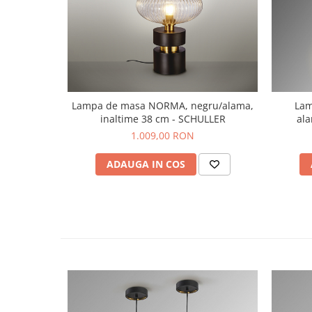
Lampa de masa NORMA, negru/alama,
Lam
inaltime 38 cm - SCHULLER
ala
1.009,00 RON
ADAUGA IN COS