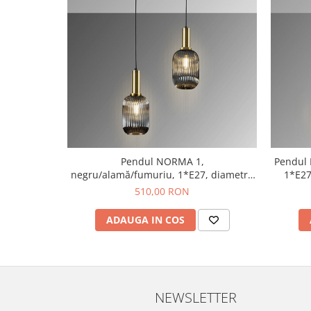
Pendul NORMA 1,
Pendul
negru/alamă/fumuriu, 1*E27, diametru
1*E27
14 cm - SCHULLER
510,00 RON
ADAUGA IN COS
NEWSLETTER