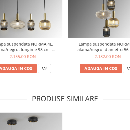
pa suspendata NORMA 4L,
Lampa suspendata NORMA
ma/negru, lungime 98 cm -
alama/negru, diametru 56 
SCHULLER
SCHULLER
2.155,00 RON
2.182,00 RON
ADAUGA IN COS
ADAUGA IN COS
PRODUSE SIMILARE