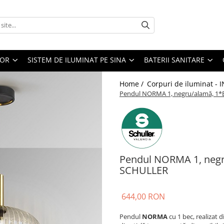
IOR
SISTEM DE ILUMINAT PE SINA
BATERII SANITARE
Home /
Corpuri de iluminat - 
Pendul NORMA 1, negru/alamă, 1*E
Pendul NORMA 1, negr
SCHULLER
644,00 RON
Pendul
NORMA
cu 1 bec, realizat d