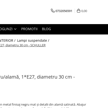
0732056591
0,00
OGLINZI
PROMOTII
BLOG
INTERIOR /
Lampi suspendate /
27, diametru 30 cm - SCHULLER
u/alamă, 1*E27, diametru 30 cm -
in metal finisaj negru mat și detalii din alamă satinată. Abajur