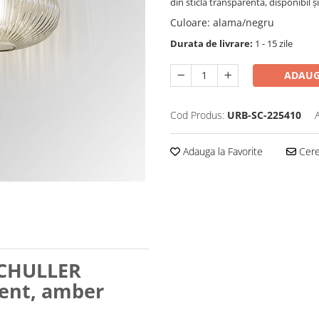
din sticlă transparentă, disponibil ș
Culoare
:
alama/negru
Durata de livrare:
1 - 15 zile
ADAUG
Cod Produs:
URB-SC-225410
Adauga la Favorite
Cere 
SCHULLER
ent, amber