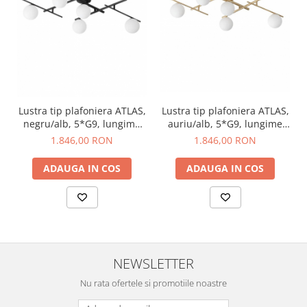
Lustra tip plafoniera ATLAS,
Lustra tip plafoniera ATLAS,
negru/alb, 5*G9, lungime
auriu/alb, 5*G9, lungime
106 cm - IDEAL LUX
106 cm - IDEAL LUX
1.846,00 RON
1.846,00 RON
ADAUGA IN COS
ADAUGA IN COS
NEWSLETTER
Nu rata ofertele si promotiile noastre